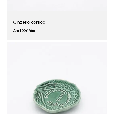
Cinzeiro cortiça
Até
1.00
€
/dia