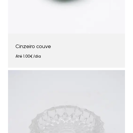
Cinzeiro couve
Até
1.00
€
/dia