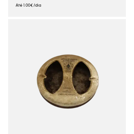
Até
1.00
€
/dia