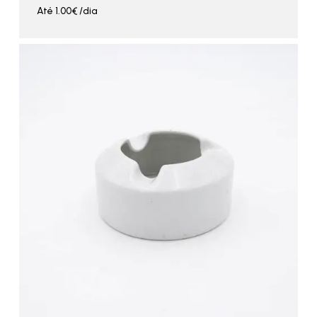
Até
1.00
€
/dia