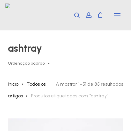
Skip
Menu
search
account
to
main
content
ashtray
Ordenação padrão
Início
Todos os
A mostrar 1–51 de 85 resultados
artigos
Produtos etiquetados com “ashtray”