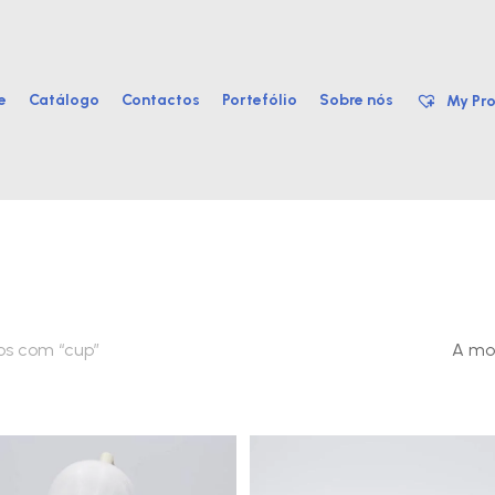
e
Catálogo
Contactos
Portefólio
Sobre nós
My Pro
os com “cup”
A mos