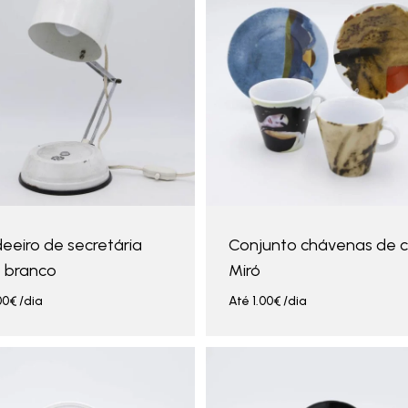
eeiro de secretária
Conjunto chávenas de 
 branco
Miró
00
€
/dia
Até
1.00
€
/dia