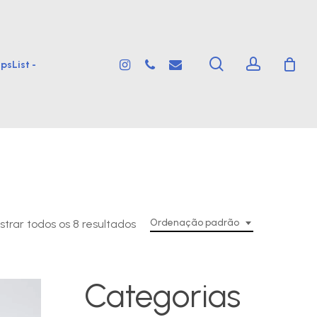
search
account
instagram
phone
email
psList -
Ordenação padrão
trar todos os 8 resultados
Categorias