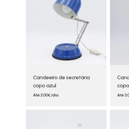
Candeeiro de secretária
Cand
copo azul
copo
Até
3.00
€
/dia
Até
3.