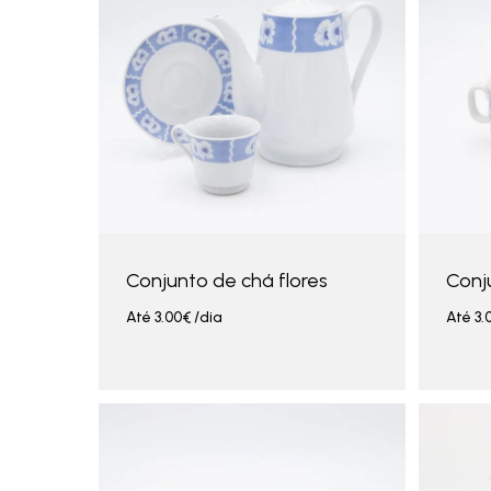
Conjunto de chá flores
Conj
Até
3.00
€
/dia
Até
3.