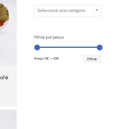
Seleccione uma categoria
Filtrar por preço
Preço
Preço
Preço:
0€
—
10€
Filtrar
mínimo
máximo
café