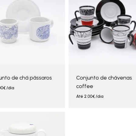
unto de chá pássaros
Conjunto de chávenas
coffee
00
€
/dia
Até
2.00
€
/dia