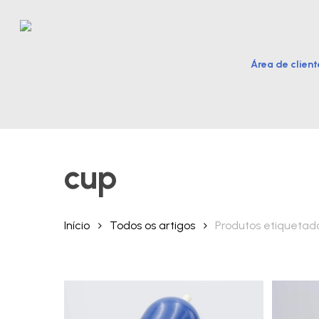
Skip
to
main
Área de client
content
Hit enter to search or ESC to close
cup
Início
Todos os artigos
Produtos etiquetad