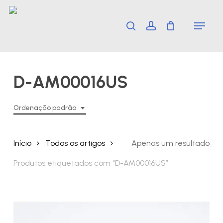
Skip
Menu
search
account
to
main
content
D-AM00016US
Ordenação padrão
Início
Todos os artigos
Apenas um resultado
Produtos etiquetados com “D-AM00016US”