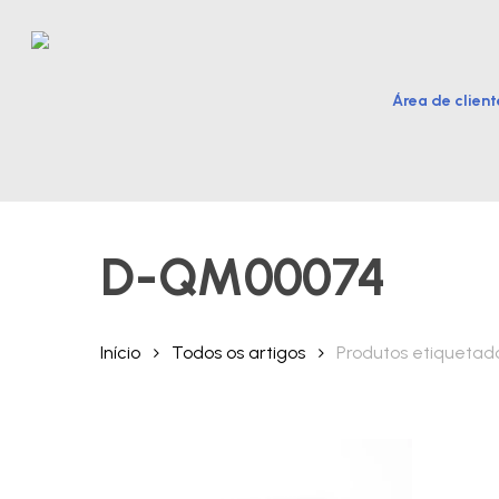
Skip
to
main
Área de client
content
Hit enter to search or ESC to close
D-QM00074
Início
Todos os artigos
Produtos etiqueta