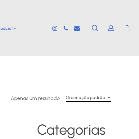
search
account
instagram
phone
email
psList -
Ordenação padrão
Apenas um resultado
Categorias