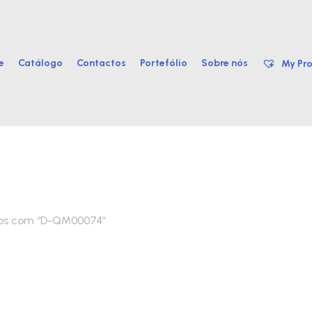
e
Catálogo
Contactos
Portefólio
Sobre nós
My Pro
dos com “D-QM00074”