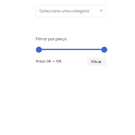
Seleccione uma categoria
Filtrar por preço
Preço
Preço
Preço:
0€
—
10€
Filtrar
mínimo
máximo