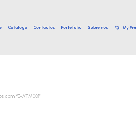
e
Catálogo
Contactos
Portefólio
Sobre nós
My Pro
os com “E-ATM001”