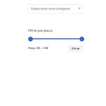
Seleccione uma categoria
Filtrar por preço
Preço
Preço
Preço:
0€
—
10€
Filtrar
mínimo
máximo