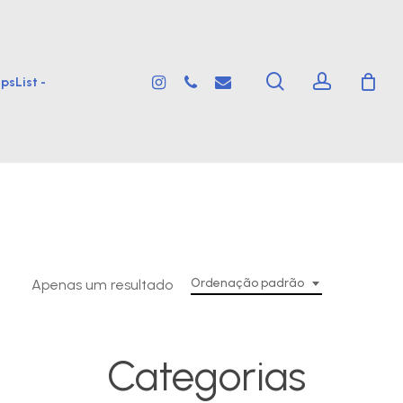
search
account
instagram
phone
email
psList -
Ordenação padrão
Apenas um resultado
Categorias