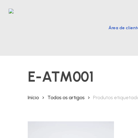
Skip
to
main
Área de client
content
Hit enter to search or ESC to close
E-ATM001
Início
Todos os artigos
Produtos etiquetad