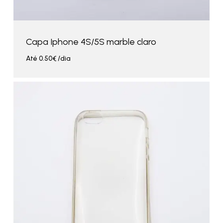
Capa Iphone 4S/5S marble claro
Até
0.50
€
/dia