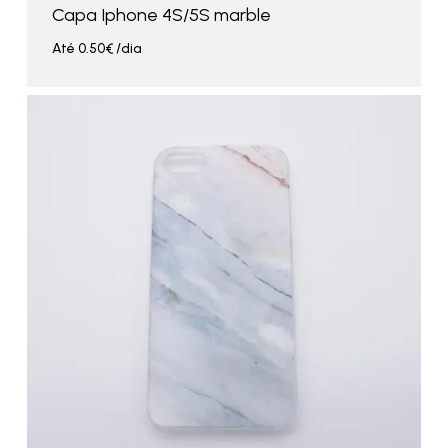
Capa Iphone 4S/5S marble
Até
0.50
€
/dia