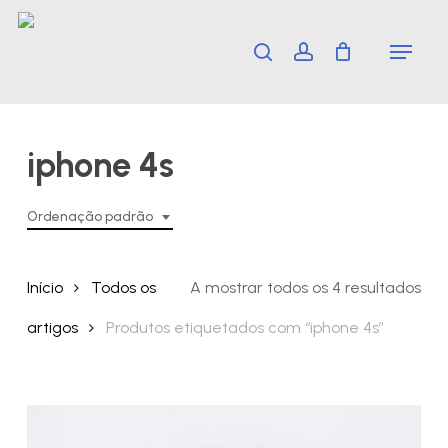
Skip
Menu
search
account
to
main
content
iphone 4s
Ordenação padrão
Início
Todos os
A mostrar todos os 4 resultados
artigos
Produtos etiquetados com “iphone 4s”