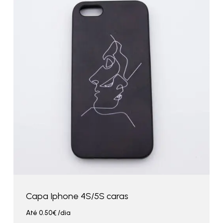
Capa Iphone 4S/5S caras
Até
0.50
€
/dia