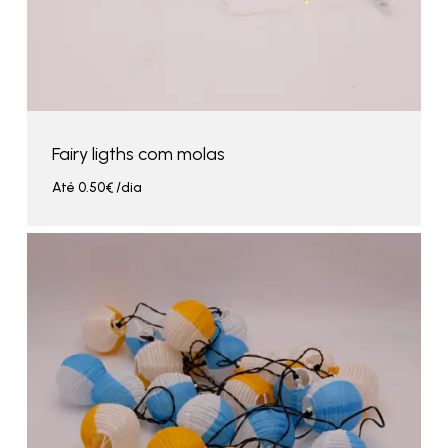
Fairy ligths com molas
Até
0.50
€
/dia