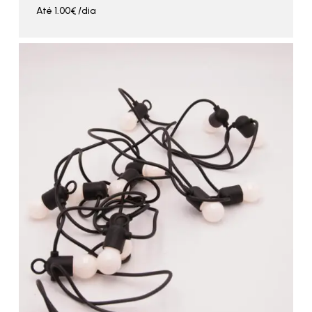
Até
1.00
€
/dia