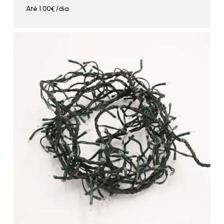
Até
1.00
€
/dia