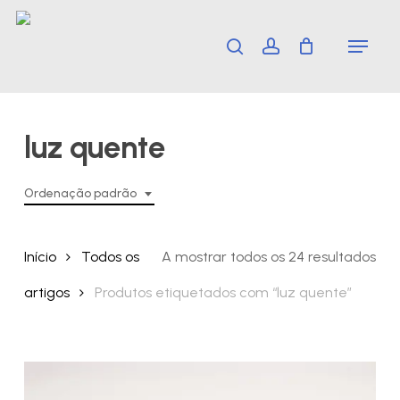
Skip
Menu
search
account
to
main
content
luz quente
Ordenação padrão
Início
Todos os
A mostrar todos os 24 resultados
artigos
Produtos etiquetados com “luz quente”