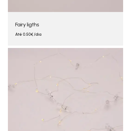
Fairy ligths
Até
0.50
€
/dia