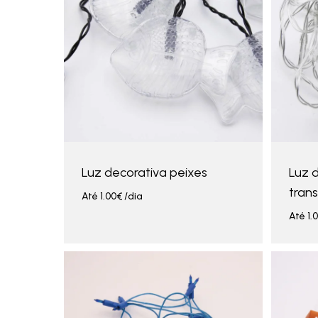
Luz decorativa peixes
Luz 
tran
Até
1.00
€
/dia
Até
1.