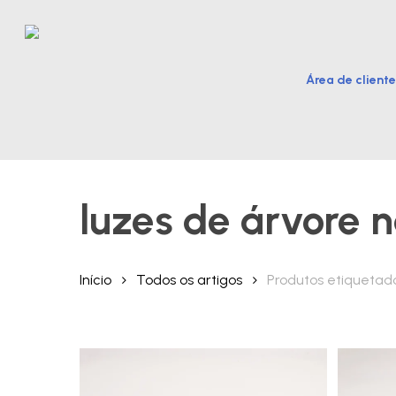
Skip
to
main
Área de cliente
content
Hit enter to search or ESC to close
luzes de árvore n
Início
Todos os artigos
Produtos etiquetado