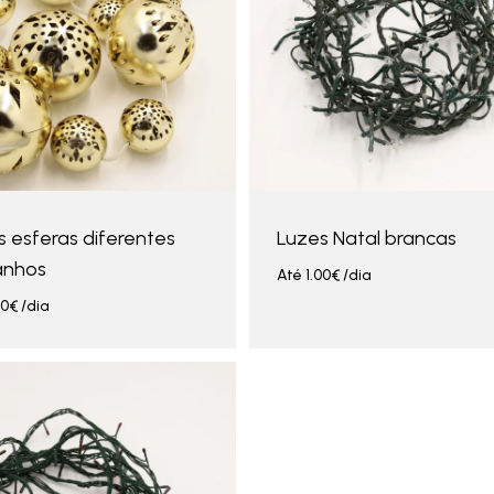
s esferas diferentes
Luzes Natal brancas
anhos
Até
1.00
€
/dia
00
€
/dia