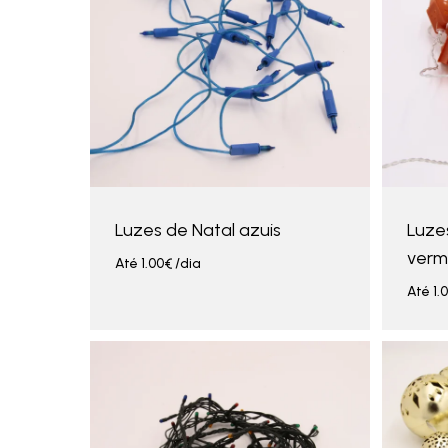
Luzes de Natal azuis
Luze
verm
Até
1.00
€
/dia
Até
1.