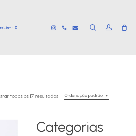
search
account
instagram
phone
email
sList -
0
Ordenação padrão
trar todos os 17 resultados
Categorias