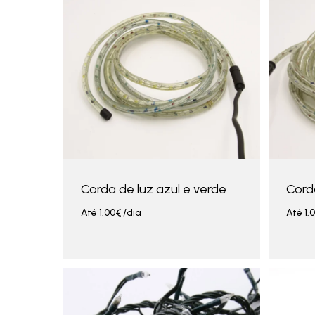
Corda de luz azul e verde
Corda
Até
1.00
€
/dia
Até
1.