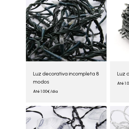
Luz decorativa incompleta 8
Luz 
modos
Até
1.
Até
1.00
€
/dia