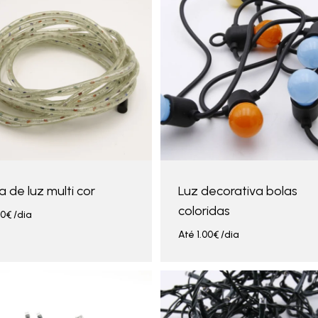
 de luz multi cor
Luz decorativa bolas
coloridas
00
€
/dia
Até
1.00
€
/dia