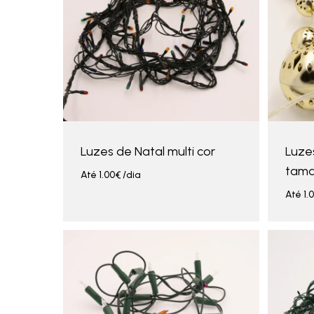
Luzes de Natal multi cor
Luze
tam
Até
1.00
€
/dia
Até
1.