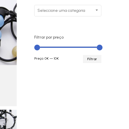
Seleccione uma categoria
Filtrar por preço
Preço
Preço
Preço:
0€
—
10€
Filtrar
mínimo
máximo