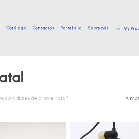
Catálogo
Contactos
Portefólio
Sobre nós
My Prop
atal
s com “luzes de árvore natal”
A mos