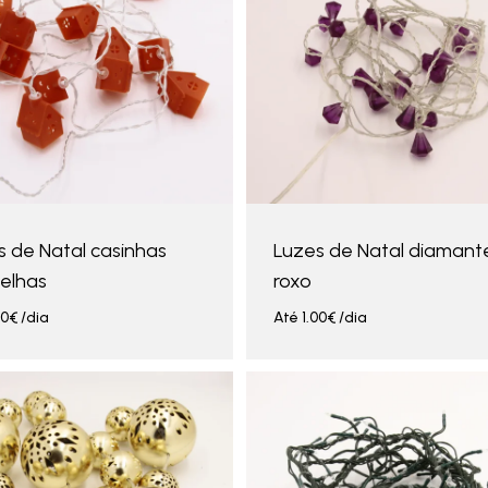
s de Natal casinhas
Luzes de Natal diamant
elhas
roxo
00
€
/dia
Até
1.00
€
/dia