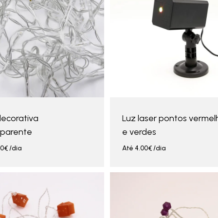
decorativa
Luz laser pontos vermel
sparente
e verdes
00
€
/dia
Até
4.00
€
/dia