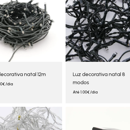
decorativa natal 12m
Luz decorativa natal 8
modos
00
€
/dia
Até
1.00
€
/dia