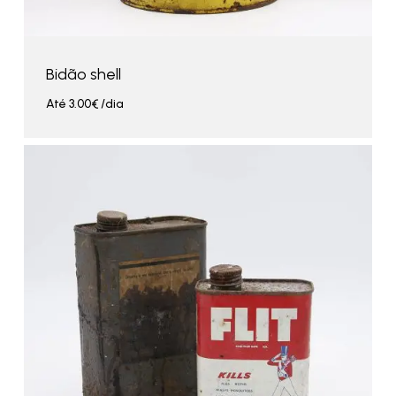
Bidão shell
Até
3.00
€
/dia