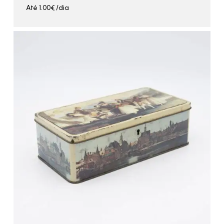
Até
1.00
€
/dia