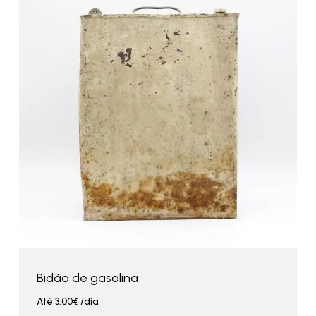
Bidão de gasolina
Até
3.00
€
/dia