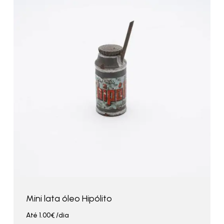
Mini lata óleo Hipólito
Até
1.00
€
/dia