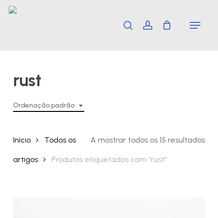
Skip
Menu
search
account
to
main
content
rust
Ordenação padrão
Início
Todos os
A mostrar todos os 15 resultados
artigos
Produtos etiquetados com “rust”