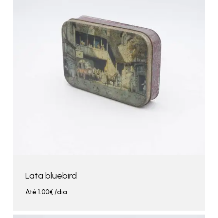
Lata bluebird
Até
1.00
€
/dia