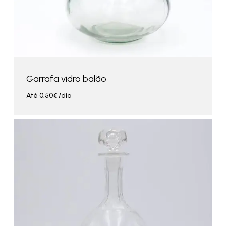
Garrafa vidro balão
Até
0.50
€
/dia