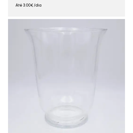
Até
3.00
€
/dia