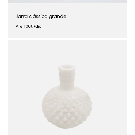
Jarra clássica grande
Até
1.00
€
/dia