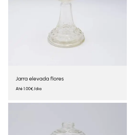
Jarra elevada flores
Até
1.00
€
/dia