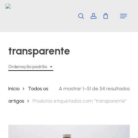
Skip
Menu
search
account
to
main
content
transparente
Ordenação padrão
Início
Todos os
A mostrar 1–51 de 54 resultados
artigos
Produtos etiquetados com “transparente”