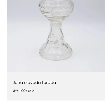
Jarra elevada torcida
Até
1.00
€
/dia