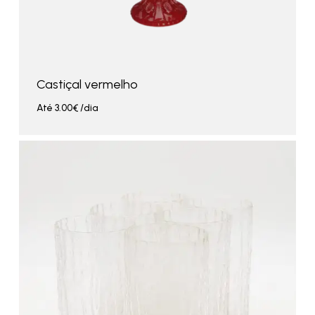
Castiçal vermelho
Até
3.00
€
/dia