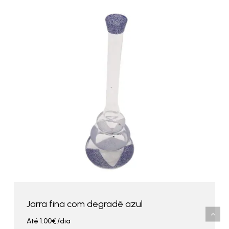
Jarra fina com degradê azul
Até
1.00
€
/dia