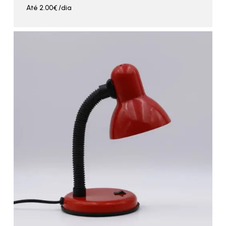
Até
2.00
€
/dia