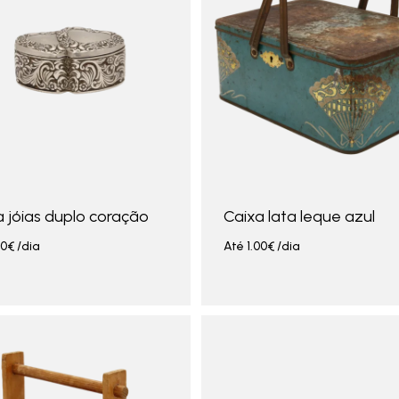
a jóias duplo coração
Caixa lata leque azul
00
€
/dia
Até
1.00
€
/dia