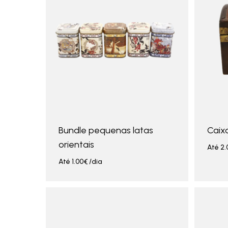
Bundle pequenas latas
Caix
orientais
Até
2.
Até
1.00
€
/dia