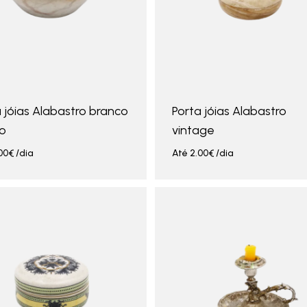
 jóias Alabastro branco
Porta jóias Alabastro
xo
vintage
00
€
/dia
Até
2.00
€
/dia