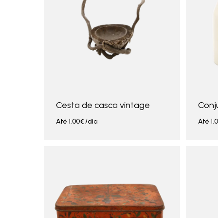
Cesta de casca vintage
Conj
Até
1.00
€
/dia
Até
1.