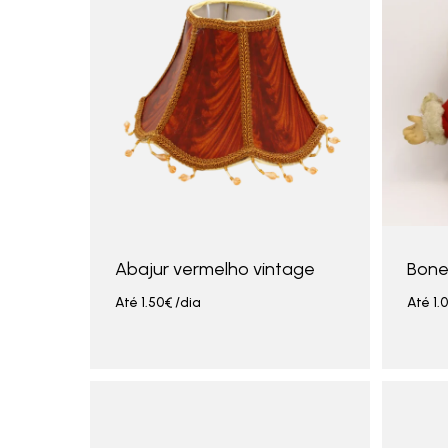
Abajur vermelho vintage
Bone
Até
1.50
€
/dia
Até
1.