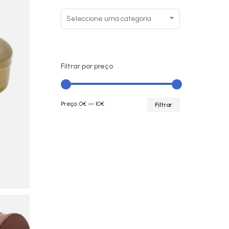
Seleccione uma categoria
Filtrar por preço
Preço
Preço
Preço:
0€
—
10€
Filtrar
mínimo
máximo