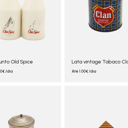
unto Old Spice
Lata vintage Tabaco Cl
00
€
/dia
Até
1.00
€
/dia