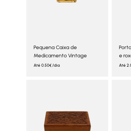
Pequena Caixa de
Porta
Medicamento Vintage
e ro
Até
0.50
€
/dia
Até
2.