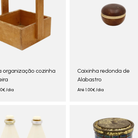
a organização cozinha
Caixinha redonda de
ira
Alabastro
00
€
/dia
Até
1.00
€
/dia