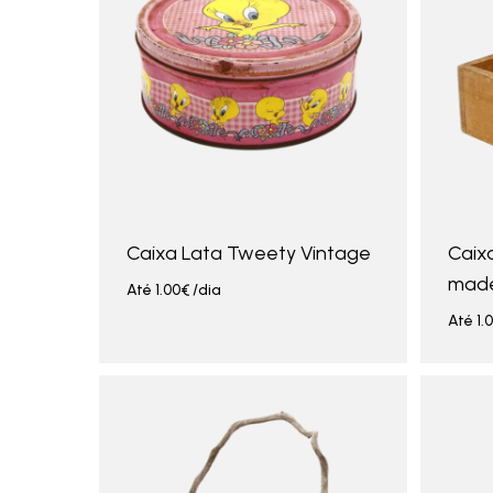
Caixa Lata Tweety Vintage
Caix
made
Até
1.00
€
/dia
Até
1.