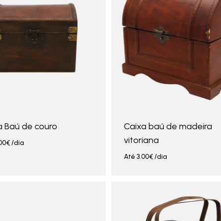
a Baú de couro
Caixa baú de madeira
vitoriana
00
€
/dia
Até
3.00
€
/dia