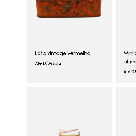
Lata vintage vermelha
Mini 
alumí
Até
1.00
€
/dia
Até
0.