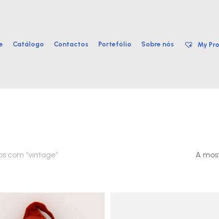
e
Catálogo
Contactos
Portefólio
Sobre nós
My Pro
os com “vintage”
A most