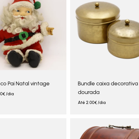
co Pai Natal vintage
Bundle caixa decorativa
dourada
00
€
/dia
Até
2.00
€
/dia