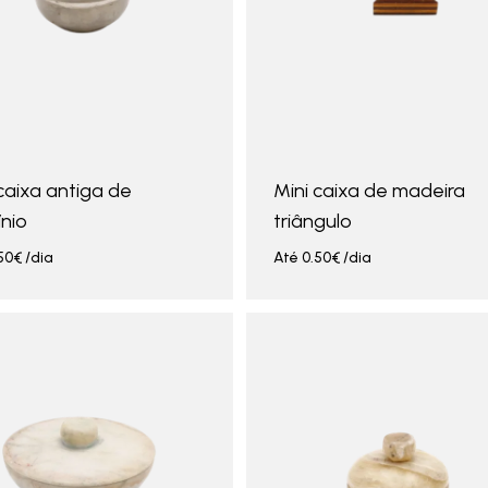
caixa antiga de
Mini caixa de madeira
nio
triângulo
50
€
/dia
Até
0.50
€
/dia