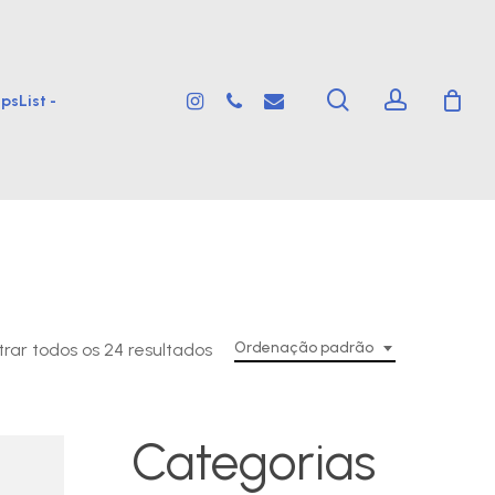
search
account
instagram
phone
email
psList -
Ordenação padrão
rar todos os 24 resultados
Categorias