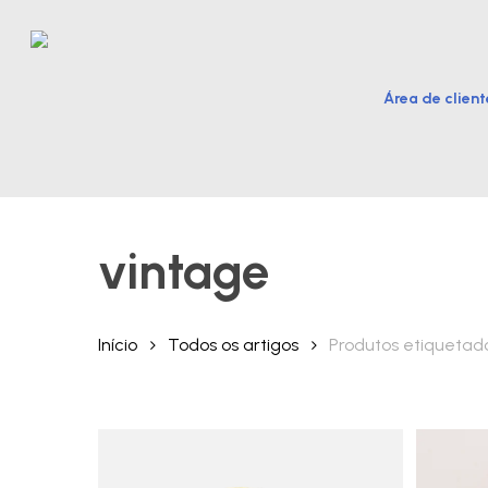
Skip
to
main
Área de client
content
Hit enter to search or ESC to close
vintage
Início
Todos os artigos
Produtos etiquetad