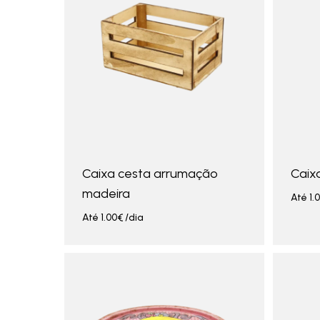
Caixa cesta arrumação
Caix
madeira
Até
1.
Até
1.00
€
/dia