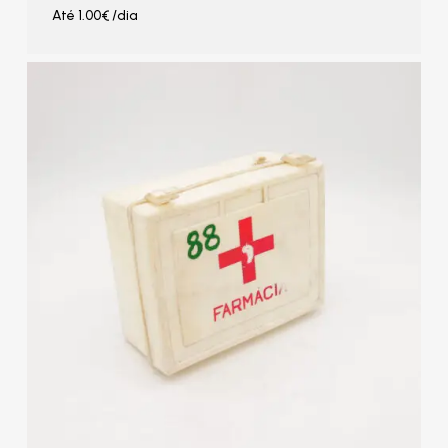
Até
1.00
€
/dia