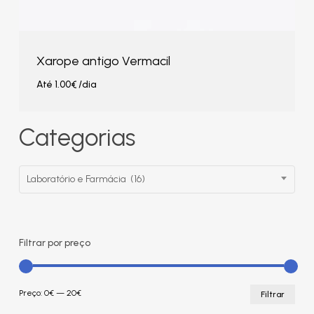
Xarope antigo Vermacil
Até
1.00
€
/dia
Categorias
Laboratório e Farmácia (16)
Filtrar por preço
Pre
Pre
Preço:
0€
—
20€
Filtrar
mín
máx