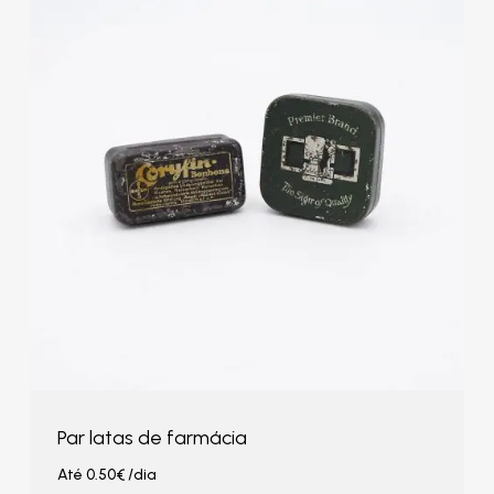
Par latas de farmácia
Até
0.50
€
/dia