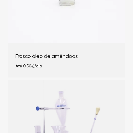
Frasco óleo de amêndoas
Até
0.50
€
/dia