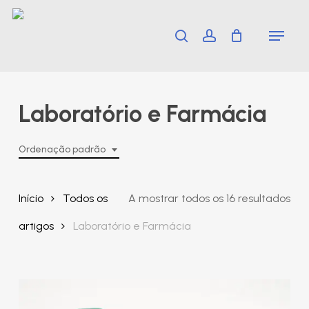
Skip
Menu
search
account
to
main
content
Laboratório e Farmácia
Ordenação padrão
Início
Todos os
A mostrar todos os 16 resultados
artigos
Laboratório e Farmácia