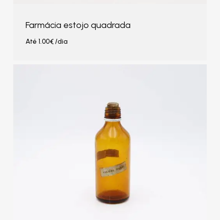
Farmácia estojo quadrada
Até
1.00
€
/dia