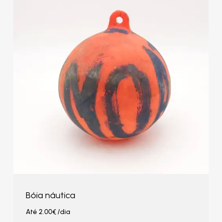
Bóia náutica
Até
2.00
€
/dia