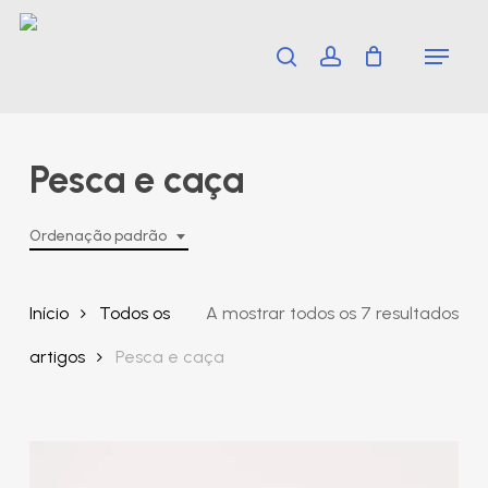
Skip
Menu
search
account
to
main
content
Pesca e caça
Ordenação padrão
Início
Todos os
A mostrar todos os 7 resultados
artigos
Pesca e caça