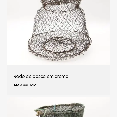
Rede de pesca em arame
Até
3.00
€
/dia