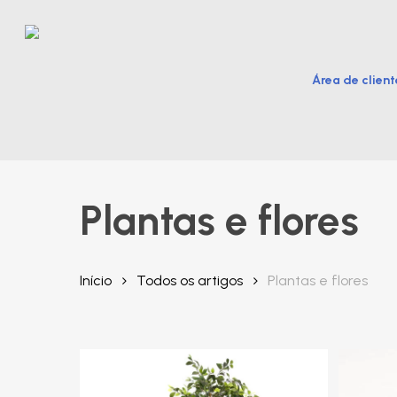
Skip
to
main
Área de client
content
Hit enter to search or ESC to close
Plantas e flores
Início
Todos os artigos
Plantas e flores