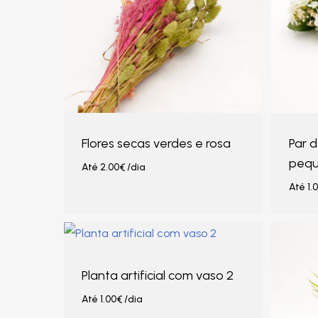
Flores secas verdes e rosa
Par d
peq
Até
2.00
€
/dia
Até
1.
Planta artificial com vaso 2
Até
1.00
€
/dia