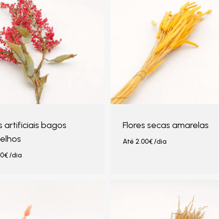
s artificiais bagos
Flores secas amarelas
elhos
Até
2.00
€
/dia
00
€
/dia