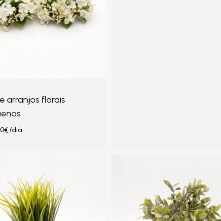
e arranjos florais
uenos
00
€
/dia