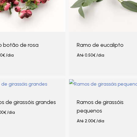
 botão de rosa
Ramo de eucalipto
00
€
/dia
Até
0.50
€
/dia
s de girassóis grandes
Ramos de girassóis
pequenos
00
€
/dia
Até
2.00
€
/dia