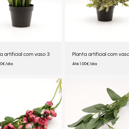
a artificial com vaso 3
Planta artificial com vas
00
€
/dia
Até
1.00
€
/dia