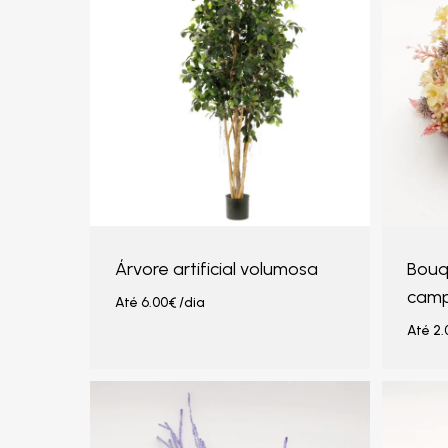
Árvore artificial volumosa
Bouqu
camp
Até
6.00
€
/dia
Até
2.