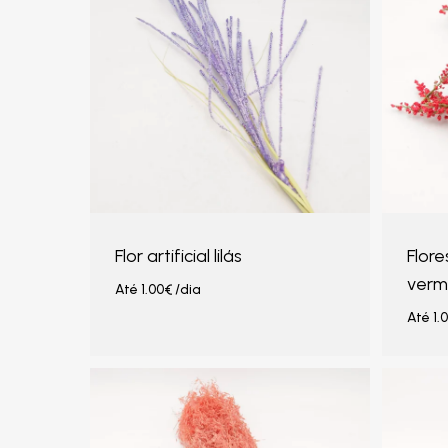
Flor artificial lilás
Flore
verm
Até
1.00
€
/dia
Até
1.