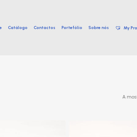
e
Catálogo
Contactos
Portefólio
Sobre nós
My Pro
A most