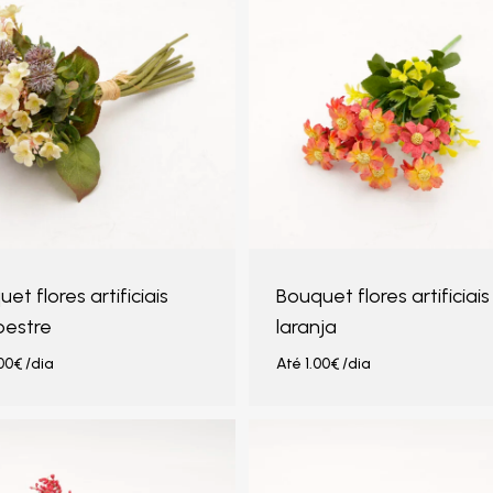
et flores artificiais
Bouquet flores artificiais
estre
laranja
00
€
/dia
Até
1.00
€
/dia