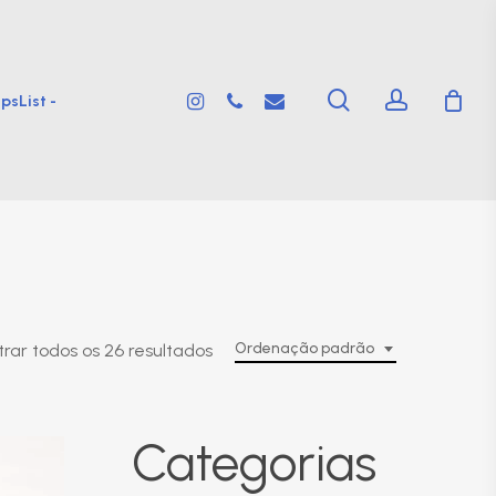
search
account
instagram
phone
email
psList -
Ordenação padrão
rar todos os 26 resultados
Categorias