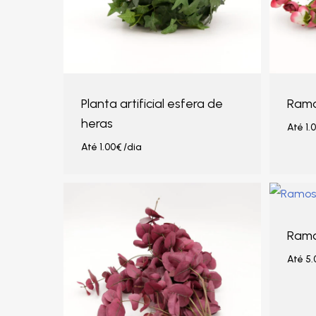
Planta artificial esfera de
Ramo
heras
Até
1.
Até
1.00
€
/dia
Ramo
Até
5.