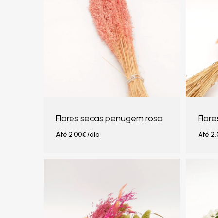
Flores secas penugem rosa
Flor
Até
2.00
€
/dia
Até
2.