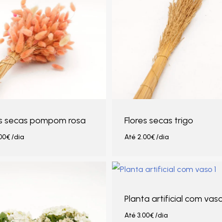
es secas pompom rosa
Flores secas trigo
00
€
/dia
Até
2.00
€
/dia
Planta artificial com vaso
Até
3.00
€
/dia