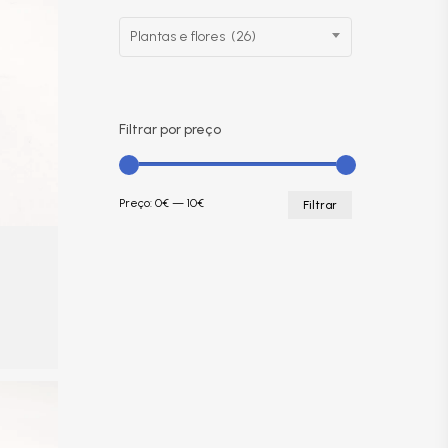
Plantas e flores (26)
Filtrar por preço
Preço
Preço
Preço:
0€
—
10€
Filtrar
mínimo
máximo