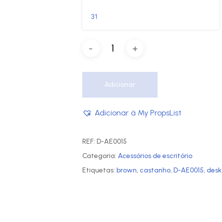
31
Adicionar
Adicionar à My PropsList
REF:
D-AE0015
Categoria:
Acessórios de escritório
Etiquetas:
brown
,
castanho
,
D-AE0015
,
desk