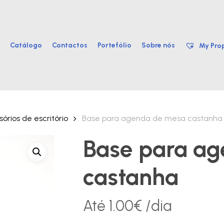
Catálogo
Contactos
Portefólio
Sobre nós
My Prop
órios de escritório
Base para agenda de mesa castanha
Base para a
castanha
Até
1.00
€
/dia