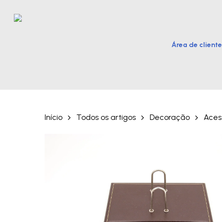
Skip
to
main
Área de cliente
content
Hit enter to search or ESC to close
Início
Todos os artigos
Decoração
Acess