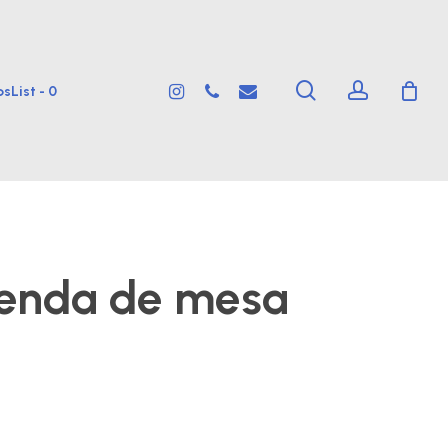
search
account
instagram
phone
email
sList -
0
genda de mesa