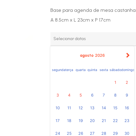
Base para agenda de mesa castanha
A 8.5cm x L 23cm x P 17cm
agosto
2026
segunda
terça
quarta
quinta
sexta
sábado
domingo
1
2
3
4
5
6
7
8
9
10
11
12
13
14
15
16
17
18
19
20
21
22
23
24
25
26
27
28
29
30