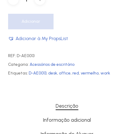
Adicionar
Adicionar à My PropsList
REF:
D-AE0013
Categoria:
Acessórios de escritório
Etiquetas:
D-AE0013
,
desk
,
office
,
red
,
vermelho
,
work
Descrição
Informação adicional
Informação de Aluguer