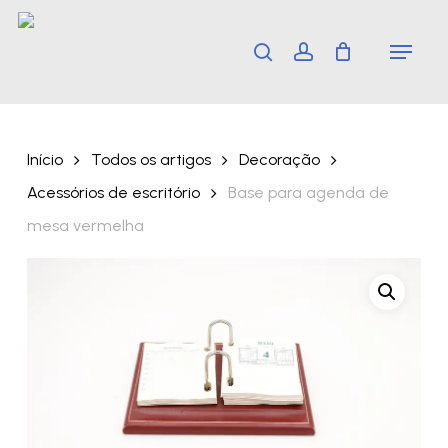
Skip
Menu
search
account
to
main
content
Início
Todos os artigos
Decoração
Acessórios de escritório
Base para agenda de
mesa vermelha