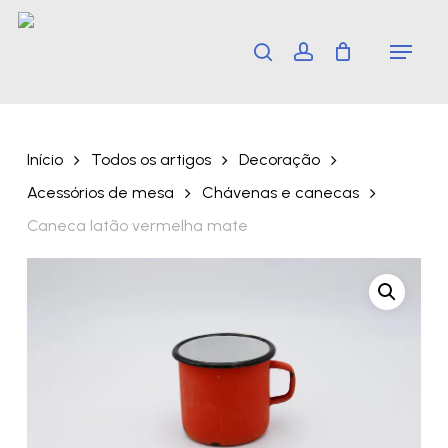
Skip
Menu
search
account
to
main
content
Início
Todos os artigos
Decoração
Acessórios de mesa
Chávenas e canecas
Caneca latão vermelha mate