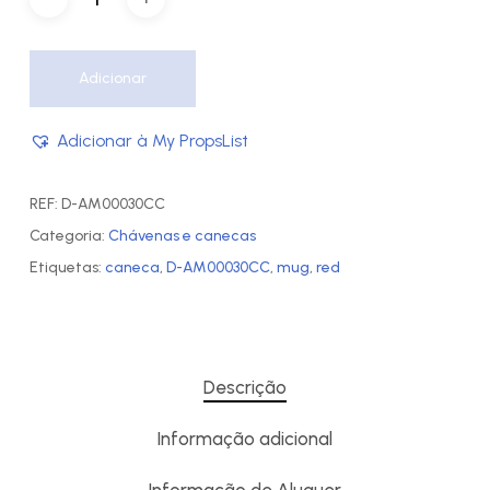
Adicionar
Adicionar à My PropsList
REF:
D-AM00030CC
Categoria:
Chávenas e canecas
Etiquetas:
caneca
,
D-AM00030CC
,
mug
,
red
Descrição
Informação adicional
Informação de Aluguer