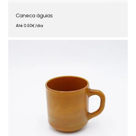
Caneca águias
Até
0.50
€
/dia