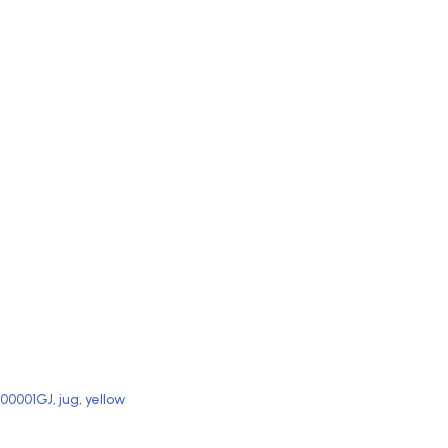
00001GJ
,
jug
,
yellow