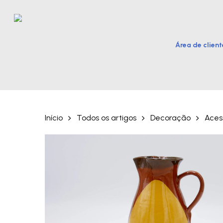
Skip
to
main
Área de client
content
Hit enter to search or ESC to close
Início
Todos os artigos
Decoração
Aces