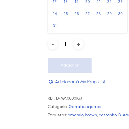
17
18
19
20
21
22
23
24
25
26
27
28
29
30
31
Adicionar
Adicionar à My PropsList
REF:
D-AM00001GJ
Categoria:
Garrafas e jarros
Etiquetas:
amarelo
,
brown
,
castanho
,
D-AM