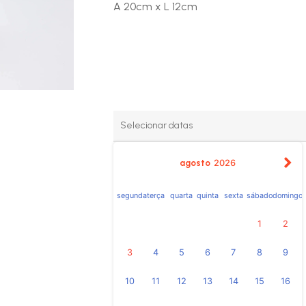
A 20cm x L 12cm
agosto
2026
segunda
terça
quarta
quinta
sexta
sábado
domingo
1
2
3
4
5
6
7
8
9
10
11
12
13
14
15
16