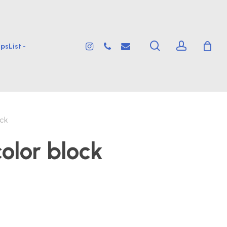
search
account
instagram
phone
email
psList -
ock
color block