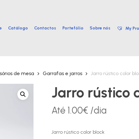
e
Catálogo
Contactos
Portefólio
Sobre nós
My Pro
sórios de mesa
Garrafas e jarros
Jarro rústico color bl
Jarro rústico 
Até
1.00
€
/dia
Jarro rústico color block