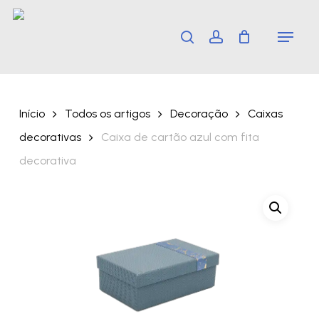
Skip
Menu
search
account
to
main
content
Início
Todos os artigos
Decoração
Caixas
decorativas
Caixa de cartão azul com fita
decorativa