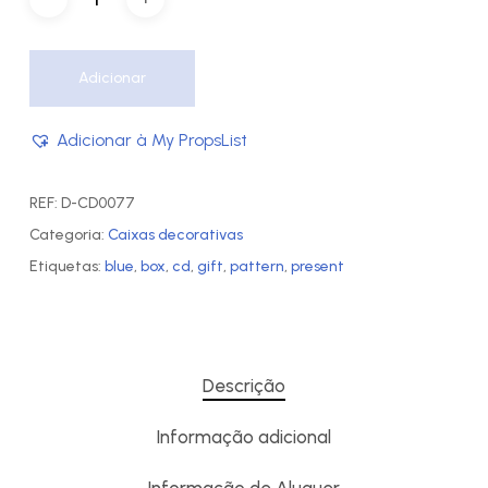
Adicionar
Adicionar à My PropsList
REF:
D-CD0077
Categoria:
Caixas decorativas
Etiquetas:
blue
,
box
,
cd
,
gift
,
pattern
,
present
Descrição
Informação adicional
Informação de Aluguer