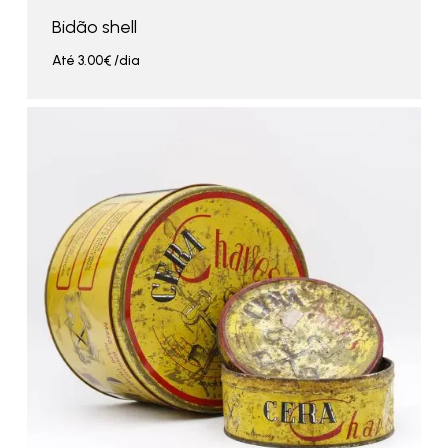
Bidão shell
Até
3.00
€
/dia