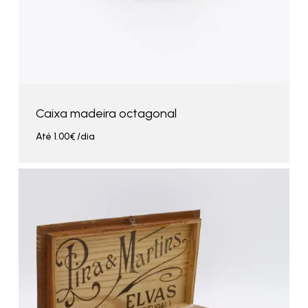
Caixa madeira octagonal
Até
1.00
€
/dia