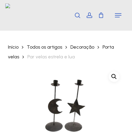
Skip
Menu
search
account
to
main
content
Início
Todos os artigos
Decoração
Porta
velas
Par velas estrela e lua