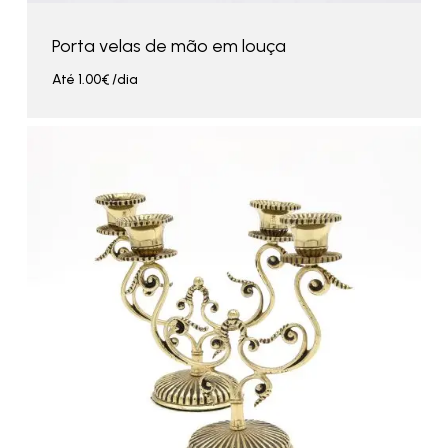
Porta velas de mão em louça
Até
1.00
€
/dia