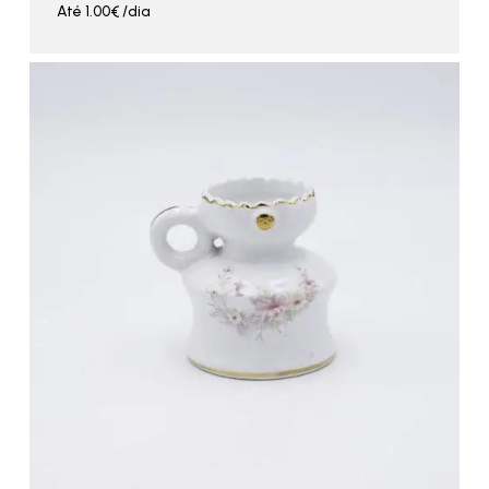
Até
1.00
€
/dia