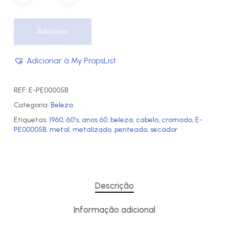
Adicionar
Adicionar à My PropsList
REF:
E-PE00005B
Categoria:
Beleza
Etiquetas:
1960
,
60's
,
anos 60
,
beleza
,
cabelo
,
cromado
,
E-
PE00005B
,
metal
,
metalizado
,
penteado
,
secador
Descrição
Informação adicional