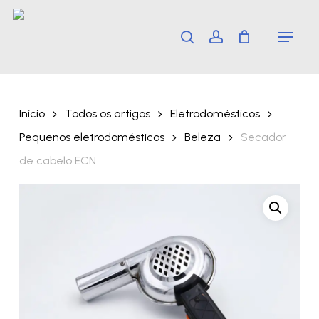
Skip
Menu
search
account
to
main
content
Início
Todos os artigos
Eletrodomésticos
Pequenos eletrodomésticos
Beleza
Secador
de cabelo ECN