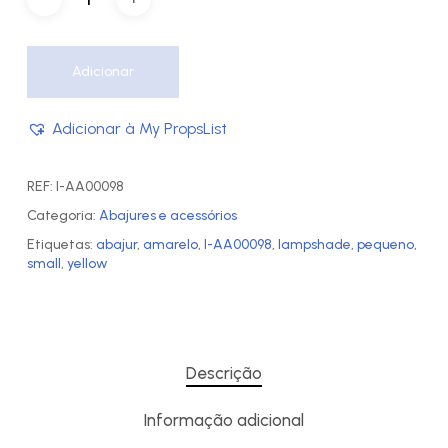
Adicionar
Adicionar à My PropsList
REF:
I-AA00098
Categoria:
Abajures e acessórios
Etiquetas:
abajur
,
amarelo
,
I-AA00098
,
lampshade
,
pequeno
,
small
,
yellow
Descrição
Informação adicional