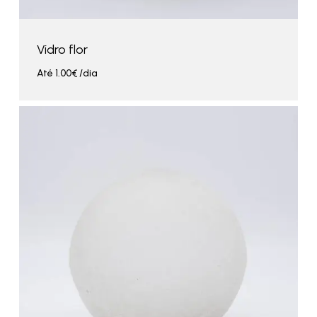
Vidro flor
Até
1.00
€
/dia