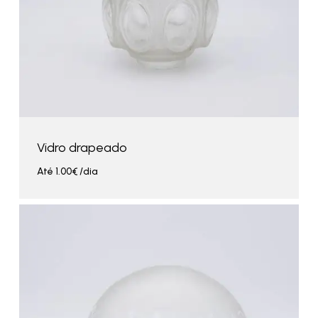
Vidro drapeado
Até
1.00
€
/dia