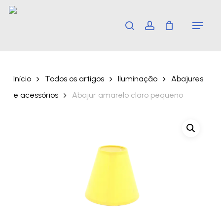
Skip
Menu
search
account
to
main
content
Início
Todos os artigos
Iluminação
Abajures
e acessórios
Abajur amarelo claro pequeno