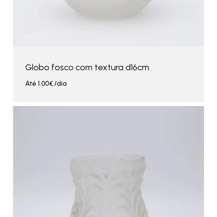
Globo fosco com textura d16cm
Até
1.00
€
/dia