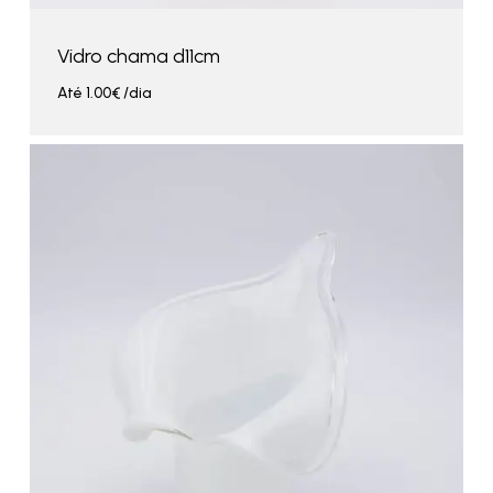
Vidro chama d11cm
Até
1.00
€
/dia