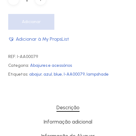
Adicionar
Adicionar à My PropsList
REF:
I-AA00079
Categoria:
Abajures e acessórios
Etiquetas:
abajur
,
azul
,
blue
,
I-AA00079
,
lampshade
Descrição
Informação adicional
Informação de Aluguer