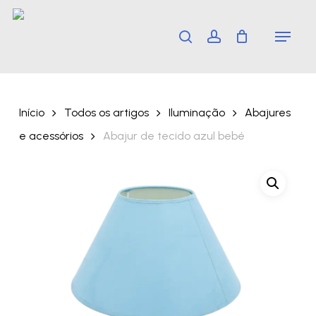
Skip
Menu
search
account
to
main
content
Início
Todos os artigos
Iluminação
Abajures
e acessórios
Abajur de tecido azul bebé