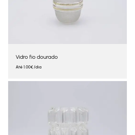
Vidro fio dourado
Até
1.00
€
/dia