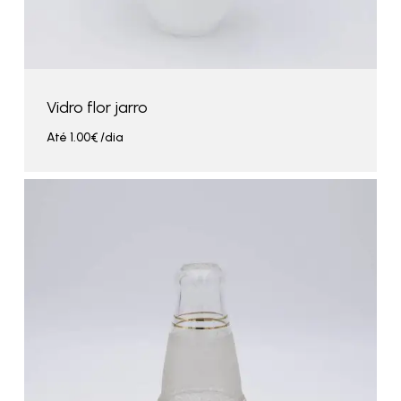
Vidro flor jarro
Até
1.00
€
/dia