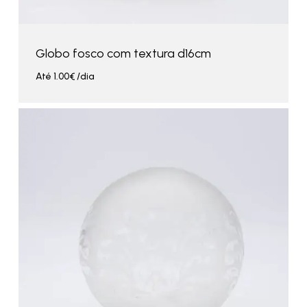
Globo fosco com textura d16cm
Até
1.00
€
/dia