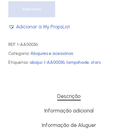
Adicionar
Adicionar à My PropsList
REF:
I-AA00036
Categoria:
Abajures e acessórios
Etiquetas:
abajur
,
I-AA00036
,
lampshade
,
stars
Descrição
Informação adicional
Informação de Aluguer