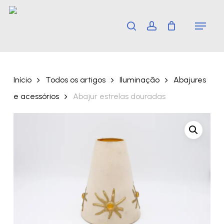
Skip
Menu
search
account
to
main
content
Início
Todos os artigos
Iluminação
Abajures
e acessórios
Abajur estrelas douradas