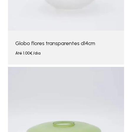
Globo flores transparentes d14cm
Até
1.00
€
/dia