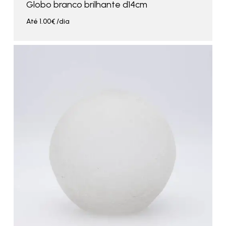
Globo branco brilhante d14cm
Até
1.00
€
/dia