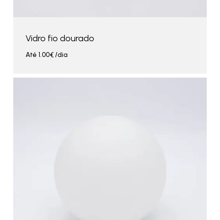
Vidro fio dourado
Até
1.00
€
/dia