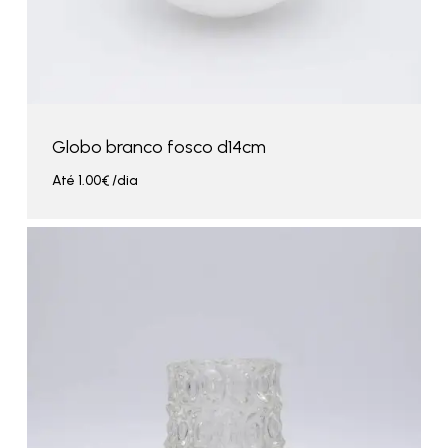
Globo branco fosco d14cm
Até
1.00
€
/dia