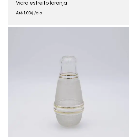
Vidro estreito laranja
Até
1.00
€
/dia