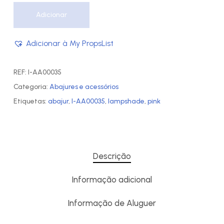
Adicionar
Adicionar à My PropsList
REF:
I-AA00035
Categoria:
Abajures e acessórios
Etiquetas:
abajur
,
I-AA00035
,
lampshade
,
pink
Descrição
Informação adicional
Informação de Aluguer