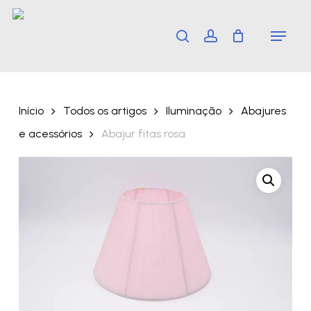
Skip
Menu
search
account
to
main
content
Início
Todos os artigos
Iluminação
Abajures
e acessórios
Abajur fitas rosa