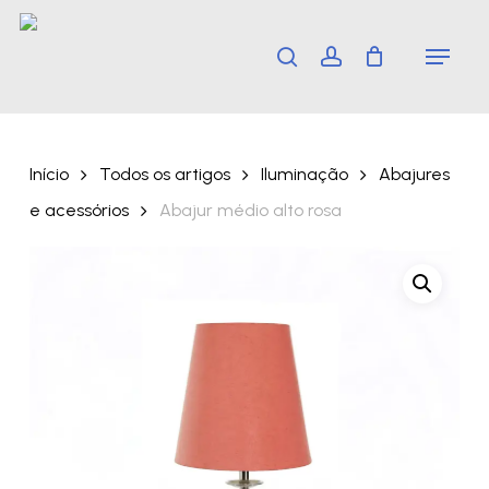
Skip
Menu
search
account
to
main
content
Início
Todos os artigos
Iluminação
Abajures
e acessórios
Abajur médio alto rosa