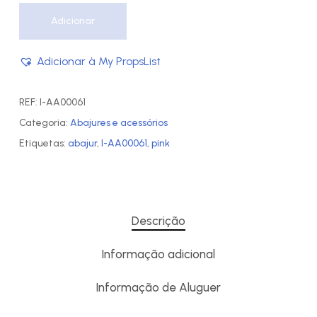
Adicionar
Adicionar à My PropsList
REF:
I-AA00061
Categoria:
Abajures e acessórios
Etiquetas:
abajur
,
I-AA00061
,
pink
Descrição
Informação adicional
Informação de Aluguer