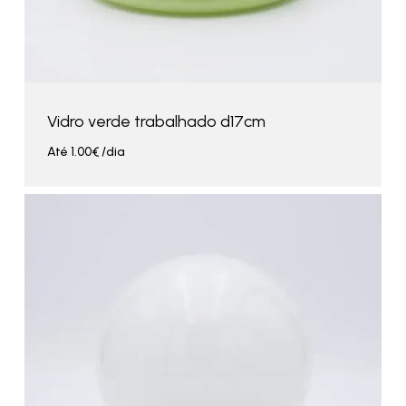
Vidro verde trabalhado d17cm
Até
1.00
€
/dia