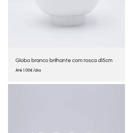
Globo branco brilhante com rosca d15cm
Até
1.00
€
/dia