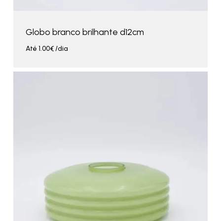
Globo branco brilhante d12cm
Até
1.00
€
/dia