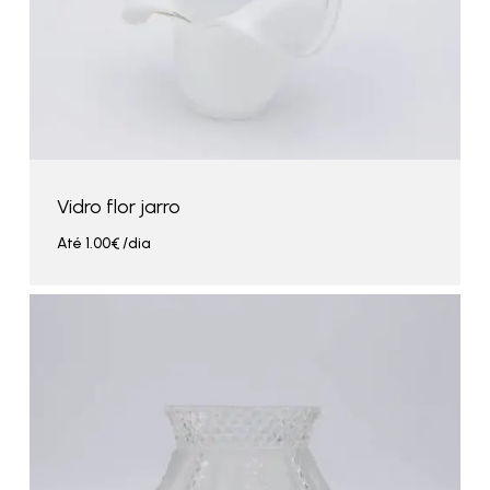
Vidro flor jarro
Até
1.00
€
/dia