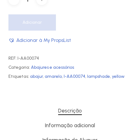
Adicionar
Adicionar à My PropsList
REF:
I-AA00074
Categoria:
Abajures e acessórios
Etiquetas:
abajur
,
amarelo
,
I-AA00074
,
lampshade
,
yellow
Descrição
Informação adicional
Informação de Aluguer