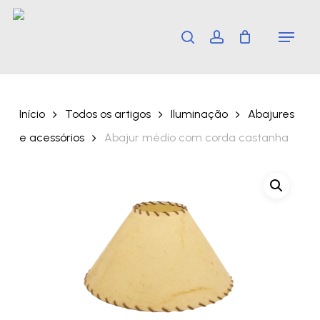
Skip
Menu
search
account
to
main
content
Início
Todos os artigos
Iluminação
Abajures
e acessórios
Abajur médio com corda castanha