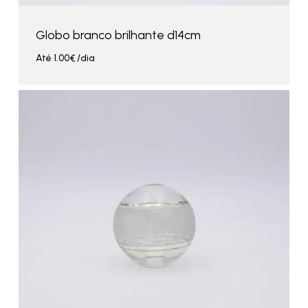
Globo branco brilhante d14cm
Até
1.00
€
/dia