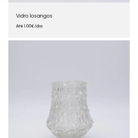
Vidro losangos
Até
1.00
€
/dia