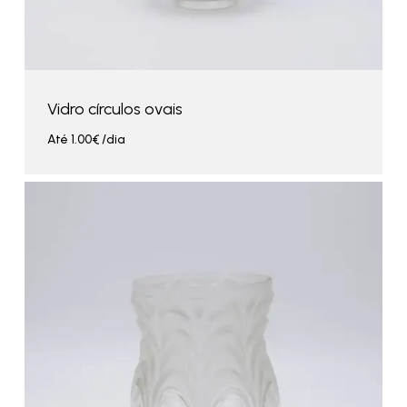
Vidro círculos ovais
Até
1.00
€
/dia