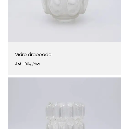
Vidro drapeado
Até
1.00
€
/dia