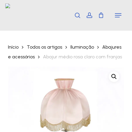
Skip
Menu
search
account
to
main
content
Início
Todos os artigos
Iluminação
Abajures
e acessórios
Abajur médio rosa claro com franjas