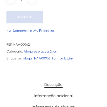
Adicionar
Adicionar à My PropsList
REF:
I-AA00062
Categoria:
Abajures e acessórios
Etiquetas:
abajur
,
I-AA00062
,
light pink
,
pink
Descrição
Informação adicional
Informação de Aluguer