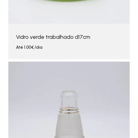
Vidro verde trabalhado d17cm
Até
1.00
€
/dia