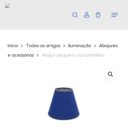
Skip
Menu
search
account
to
main
content
Início
Todos os artigos
Iluminação
Abajures
e acessórios
Abajur pequeno azul petróleo