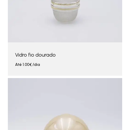
Vidro fio dourado
Até
1.00
€
/dia