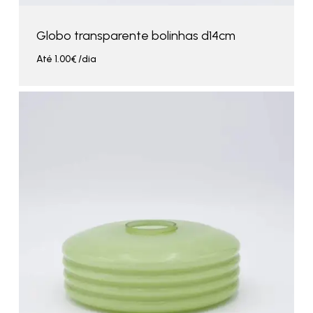
Globo transparente bolinhas d14cm
Até
1.00
€
/dia