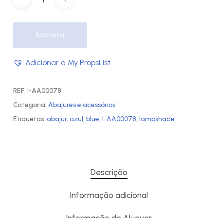
Adicionar
Adicionar à My PropsList
REF:
I-AA00078
Categoria:
Abajures e acessórios
Etiquetas:
abajur
,
azul
,
blue
,
I-AA00078
,
lampshade
Descrição
Informação adicional
Informação de Aluguer