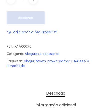
Adicionar
Adicionar à My PropsList
REF:
I-AA00070
Categoria:
Abajures e acessórios
Etiquetas:
abajur
,
brown
,
brown leather
,
I-AA00070
,
lampshade
Descrição
Informação adicional