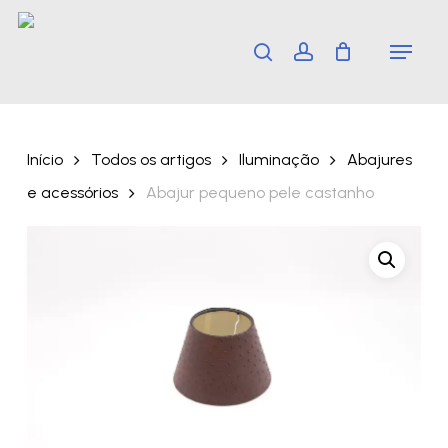
Skip
Menu
search
account
to
main
content
Início
Todos os artigos
Iluminação
Abajures
e acessórios
Abajur pequeno pele castanho