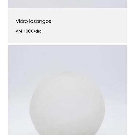
Vidro losangos
Até
1.00
€
/dia