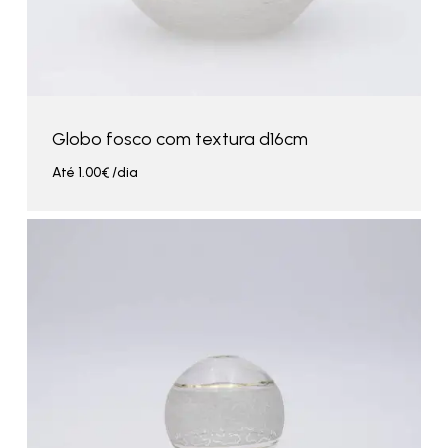
Globo fosco com textura d16cm
Até
1.00
€
/dia