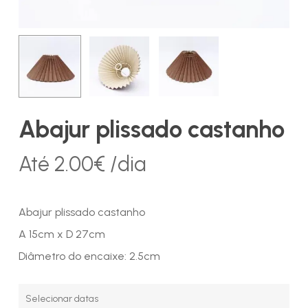
Abajur plissado castanho
Até
2.00
€
/dia
Abajur plissado castanho
A 15cm x D 27cm
Diâmetro do encaixe: 2.5cm