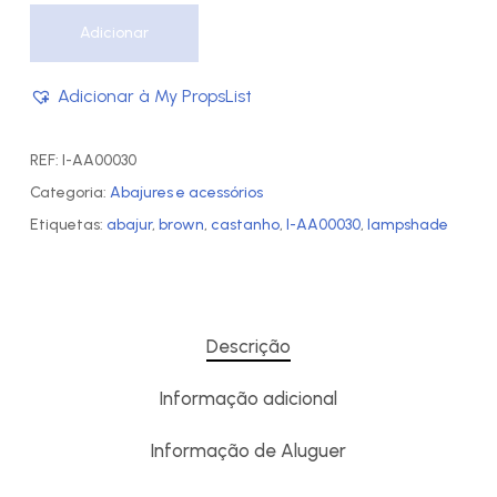
Adicionar
Adicionar à My PropsList
REF:
I-AA00030
Categoria:
Abajures e acessórios
Etiquetas:
abajur
,
brown
,
castanho
,
I-AA00030
,
lampshade
Descrição
Informação adicional
Informação de Aluguer