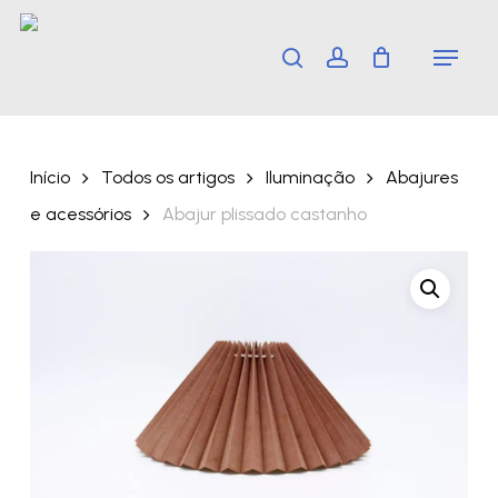
Skip
Menu
search
account
to
main
content
Início
Todos os artigos
Iluminação
Abajures
e acessórios
Abajur plissado castanho