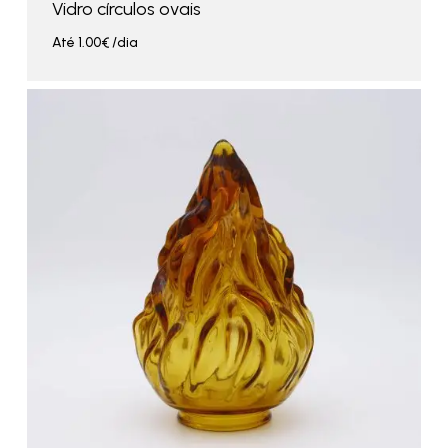
Vidro círculos ovais
Até
1.00
€
/dia