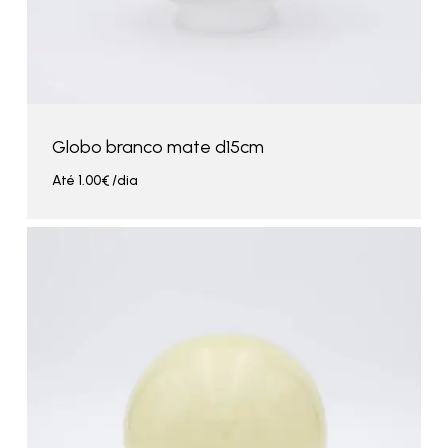
Globo branco mate d15cm
Até
1.00
€
/dia