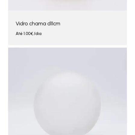
Vidro chama d11cm
Até
1.00
€
/dia