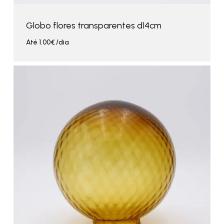
Globo flores transparentes d14cm
Até
1.00
€
/dia