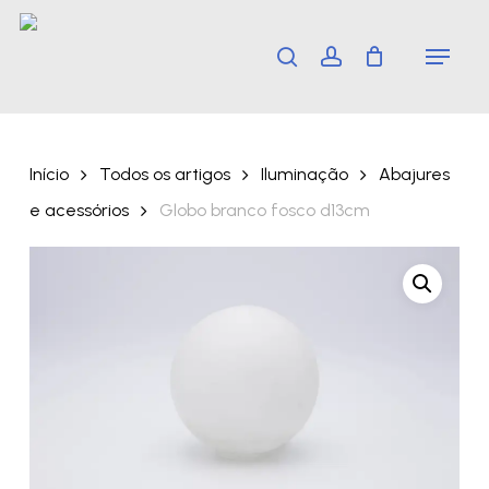
Skip
Menu
search
account
to
main
content
Início
Todos os artigos
Iluminação
Abajures
e acessórios
Globo branco fosco d13cm