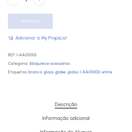
Adicionar
Adicionar à My PropsList
REF:
I-AA00003
Categoria:
Abajures e acessórios
Etiquetas:
branco
,
glass
,
globe
,
globo
,
I-AA00003
,
white
Descrição
Informação adicional
Informação de Aluguer