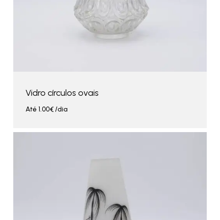
Vidro círculos ovais
Até
1.00
€
/dia