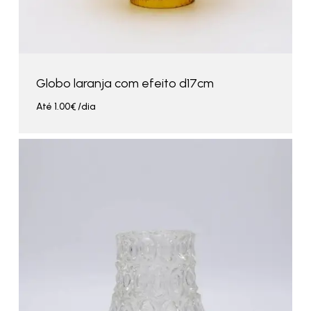
Globo laranja com efeito d17cm
Até
1.00
€
/dia