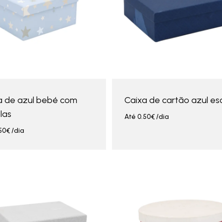
a de azul bebé com
Caixa de cartão azul es
las
Até
0.50
€
/dia
50
€
/dia