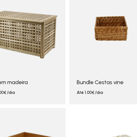
em madeira
Bundle Cestas vine
00
€
/dia
Até
1.00
€
/dia