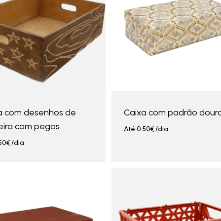
a com desenhos de
Caixa com padrão dour
ira com pegas
Até
0.50
€
/dia
50
€
/dia