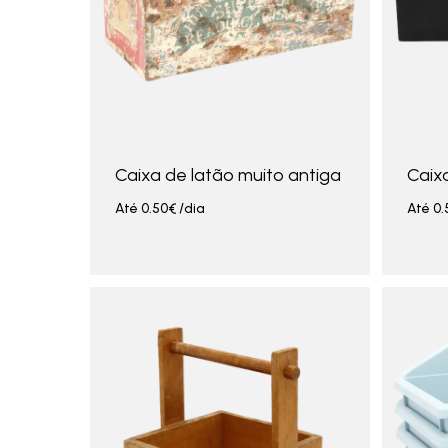
Caixa de latão muito antiga
Caix
Até
0.50
€
/dia
Até
0.