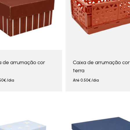
a de arrumação cor
Caixa de arrumação cor
terra
50
€
/dia
Até
0.50
€
/dia