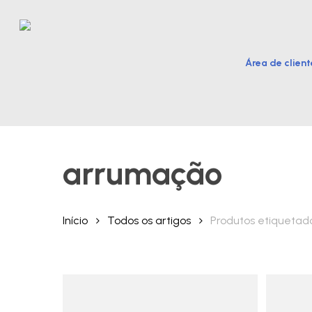
Skip
to
main
Área de client
content
Hit enter to search or ESC to close
arrumação
Início
Todos os artigos
Produtos etiqueta