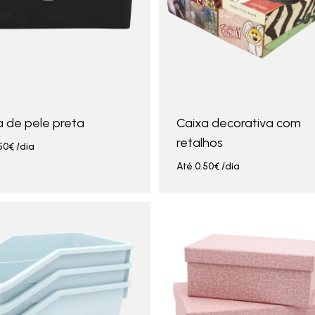
a de pele preta
Caixa decorativa com
retalhos
50
€
/dia
Até
0.50
€
/dia