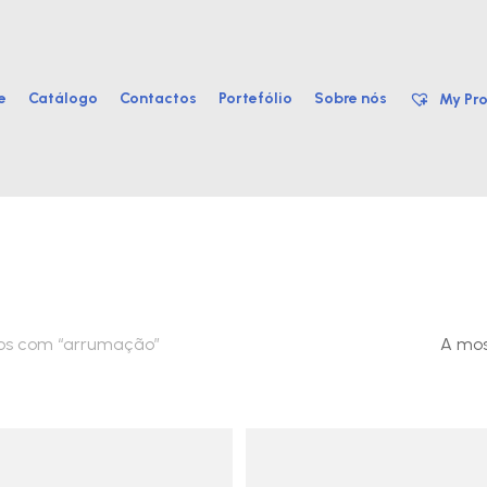
e
Catálogo
Contactos
Portefólio
Sobre nós
My Pro
dos com “arrumação”
A mos