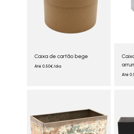
Caixa de cartão bege
Caix
arru
Até
0.50
€
/dia
Até
0.