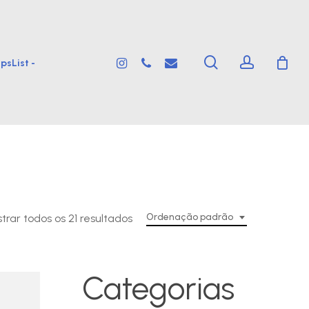
search
account
instagram
phone
email
psList -
Ordenação padrão
trar todos os 21 resultados
Categorias