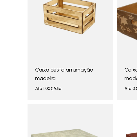
Caixa cesta arrumação
Caix
madeira
made
Até
1.00
€
/dia
Até
0.