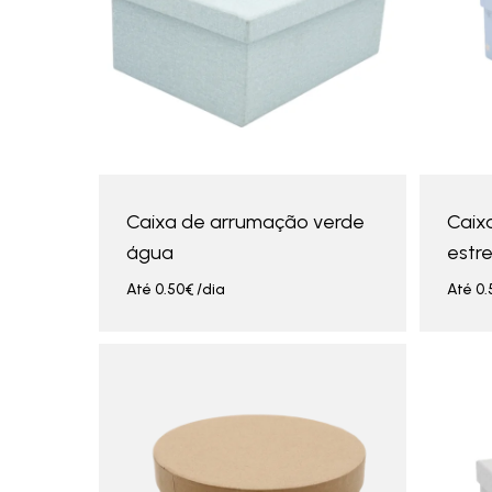
Caixa de arrumação verde
Caix
água
estre
Até
0.50
€
/dia
Até
0.