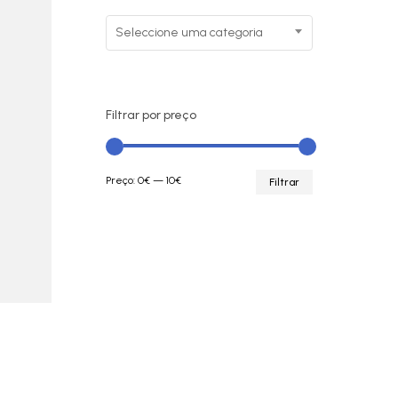
Seleccione uma categoria
Filtrar por preço
Preço
Preço
Preço:
0€
—
10€
Filtrar
mínimo
máximo