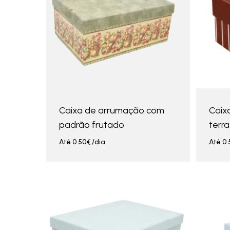
Caixa de arrumação com
Caix
padrão frutado
terra
Até
0.50
€
/dia
Até
0.