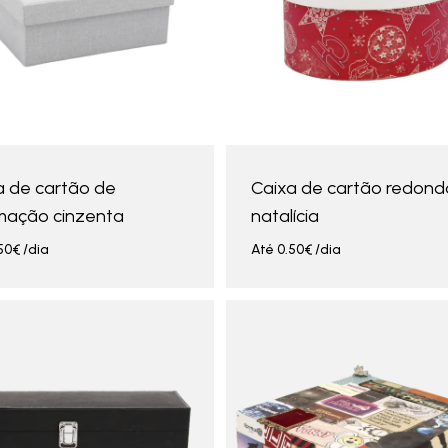
a de cartão de
Caixa de cartão redond
mação cinzenta
natalícia
50
€
/dia
Até
0.50
€
/dia