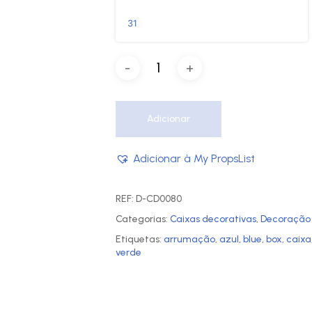
31
Adicionar
Adicionar à My PropsList
REF:
D-CD0080
Categorias:
Caixas decorativas
,
Decoração
Etiquetas:
arrumação
,
azul
,
blue
,
box
,
caixa
verde