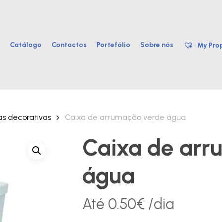
Catálogo
Contactos
Portefólio
Sobre nós
My Prop
as decorativas
Caixa de arrumação verde água
Caixa de arr
água
Até
0.50
€
/dia