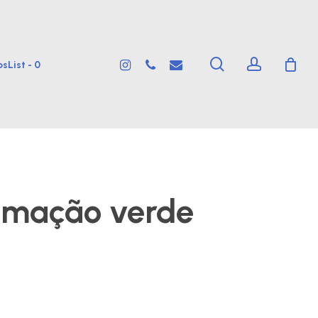
search
account
instagram
phone
email
sList -
0
umação verde