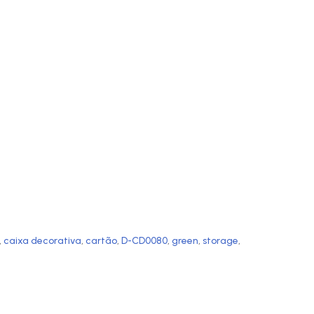
,
caixa decorativa
,
cartão
,
D-CD0080
,
green
,
storage
,