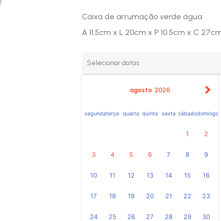
Caixa de arrumação verde água
A 11.5cm x L 20cm x P 10.5cm x C 27c
agosto
2026
segunda
terça
quarta
quinta
sexta
sábado
domingo
1
2
3
4
5
6
7
8
9
10
11
12
13
14
15
16
17
18
19
20
21
22
23
24
25
26
27
28
29
30