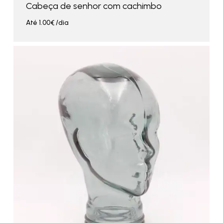
Cabeça de senhor com cachimbo
Até
1.00
€
/dia