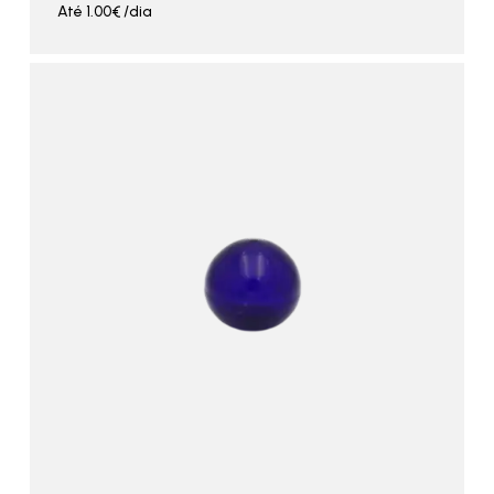
Até
1.00
€
/dia