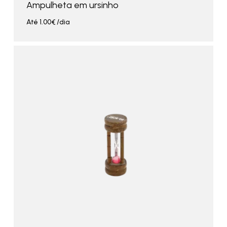
Ampulheta em ursinho
Até
1.00
€
/dia