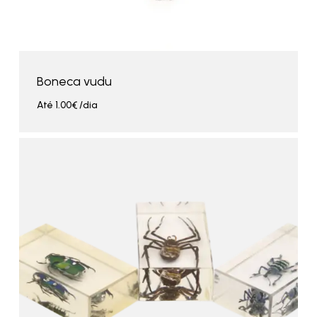
Boneca vudu
Até
1.00
€
/dia