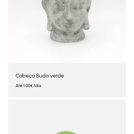
Cabeça Buda verde
Até
1.00
€
/dia