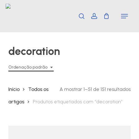
Skip
Menu
search
account
to
main
content
decoration
Ordenação padrão
Início
Todos os
A mostrar 1–51 de 151 resultados
artigos
Produtos etiquetados com “decoration”