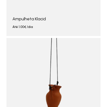
Ampulheta Klacid
Até
1.00
€
/dia