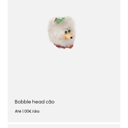
Bobble head cão
Até
1.00
€
/dia