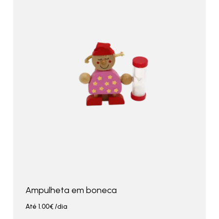
Ampulheta em boneca
Até
1.00
€
/dia