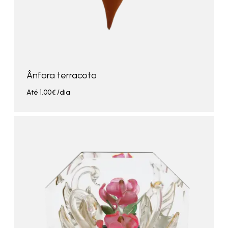
Ânfora terracota
Até
1.00
€
/dia