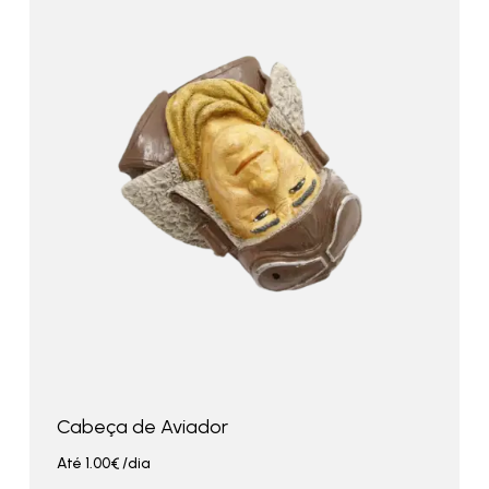
Cabeça de Aviador
Até
1.00
€
/dia