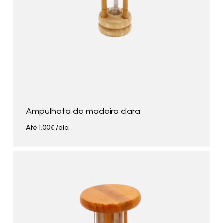
Ampulheta de madeira clara
Até
1.00
€
/dia