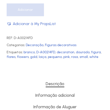
Adicionar
Adicionar à My PropsList
REF:
D-A00214FD
Categorias:
Decoração
,
Figuras decorativas
Etiquetas:
branco
,
D-A00214FD
,
decoration
,
dourado
,
figura
,
flores
,
flowers
,
gold
,
loiça
,
pequeno
,
pink
,
rosa
,
small
,
white
Descrição
Informação adicional
Informação de Aluguer