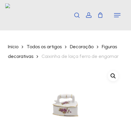
Skip
Menu
search
account
to
main
content
Início
Todos os artigos
Decoração
Figuras
decorativas
Caixinha de loiça ferro de engomar