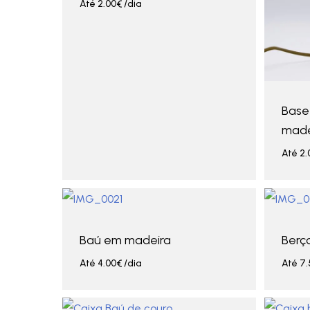
Até
2.00
€
/dia
Base
made
Até
2.
Baú em madeira
Berç
Até
4.00
€
/dia
Até
7.