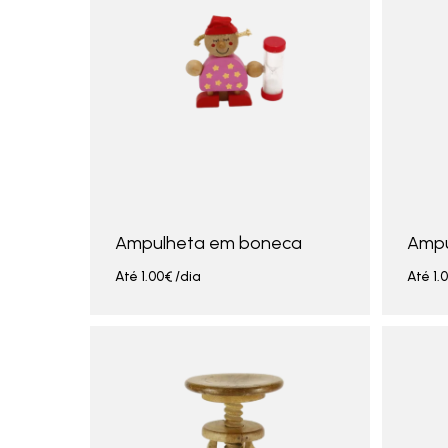
Ampulheta em boneca
Ampu
Até
1.00
€
/dia
Até
1.