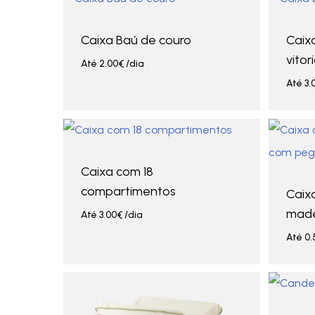
Caixa Baú de couro
Caix
vitor
Até
2.00
€
/dia
Até
3.
Caixa com 18
compartimentos
Caix
made
Até
3.00
€
/dia
Até
0.