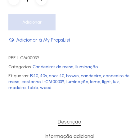
Adicionar
Adicionar à My PropsList
REF:
I-CM00039
Categorias:
Candeeiros de mesa
,
Iluminação
Etiquetas:
1940
,
40s
,
anos 40
,
brown
,
candeeiro
,
candeeiro de
mesa
,
castanho
,
I-CM00039
,
iluminação
,
lamp
,
light
,
luz
,
madeira
,
table
,
wood
Descrição
Informação adicional