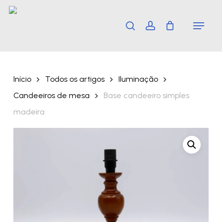
Skip
Menu
search
account
to
main
content
Início
Todos os artigos
Iluminação
Candeeiros de mesa
Base candeeiro simples
madeira