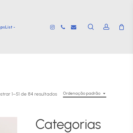
search
account
instagram
phone
email
psList -
Ordenação padrão
trar 1–51 de 84 resultados
Categorias