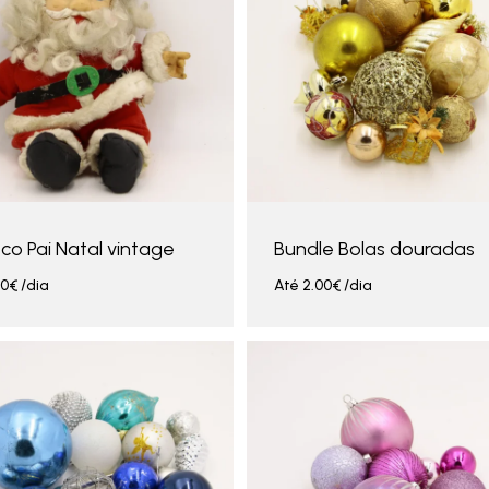
co Pai Natal vintage
Bundle Bolas douradas
00
€
/dia
Até
2.00
€
/dia