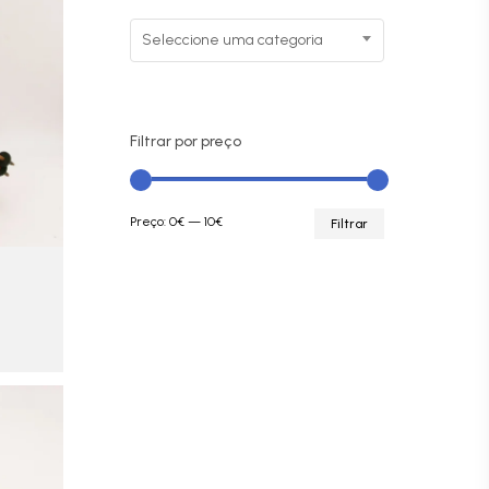
Seleccione uma categoria
Filtrar por preço
Preço
Preço
Preço:
0€
—
10€
Filtrar
mínimo
máximo