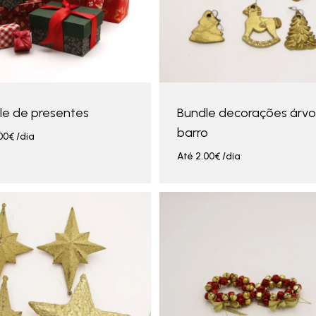
le de presentes
Bundle decorações árvo
barro
00
€
/dia
Até
2.00
€
/dia