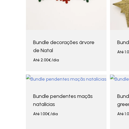
Bundle decorações árvore
Bundl
de Natal
Até
1.
Até
2.00
€
/dia
Bundle pendentes maçãs
Bund
natalícias
gree
Até
1.00
€
/dia
Até
1.