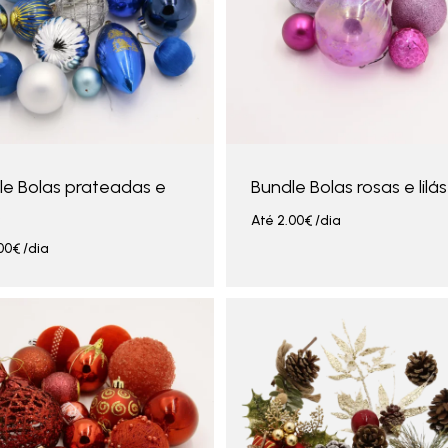
le Bolas prateadas e
Bundle Bolas rosas e lilás
s
Até
2.00
€
/dia
00
€
/dia