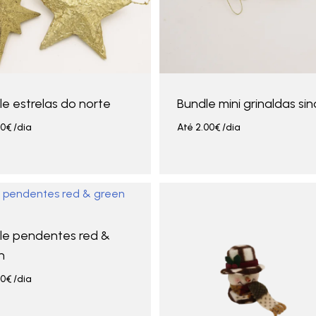
e estrelas do norte
Bundle mini grinaldas sin
00
€
/dia
Até
2.00
€
/dia
le pendentes red &
n
00
€
/dia