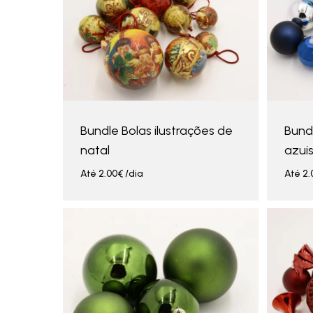
Bundle Bolas ilustrações de
Bund
natal
azui
Até
2.00
€
/dia
Até
2.