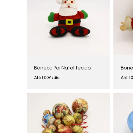
Boneco Pai Natal tecido
Bone
Até
1.00
€
/dia
Até
1.