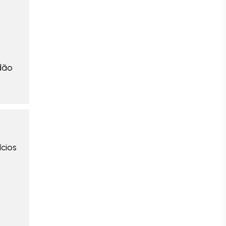
dão
cios