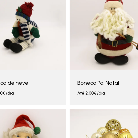
co de neve
Boneco Pai Natal
00
€
/dia
Até
2.00
€
/dia