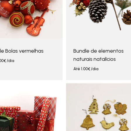
le Bolas vermelhas
Bundle de elementos
naturais natalícios
00
€
/dia
Até
1.00
€
/dia