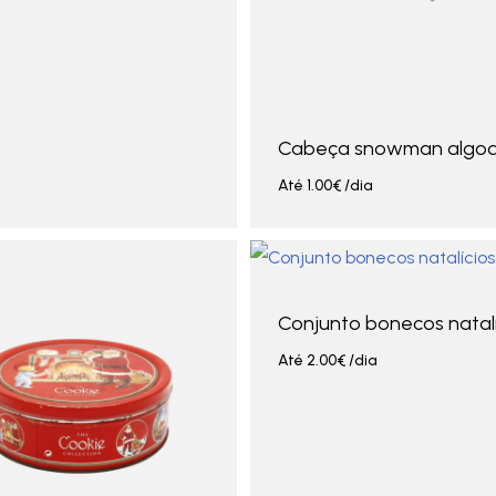
Cabeça snowman algo
Até
1.00
€
/dia
Conjunto bonecos natalí
Até
2.00
€
/dia