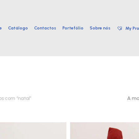
e
Catálogo
Contactos
Portefólio
Sobre nós
My Pro
os com “natal”
A mos