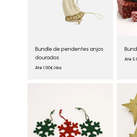
Bundle de pendentes anjos
Bund
dourados
Até
5.
Até
1.00
€
/dia