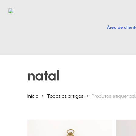
Skip
to
main
Área de client
content
Hit enter to search or ESC to close
natal
Início
Todos os artigos
Produtos etiquetad