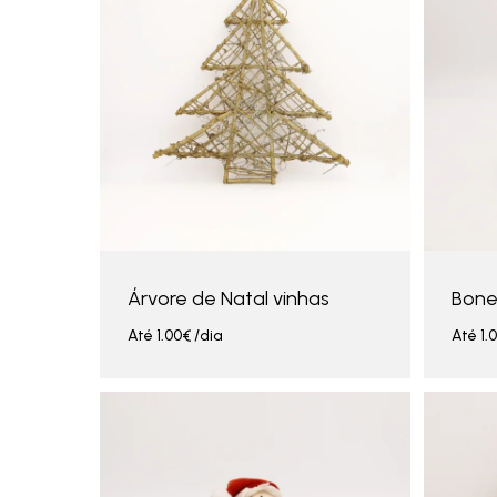
Árvore de Natal vinhas
Bone
Até
1.00
€
/dia
Até
1.