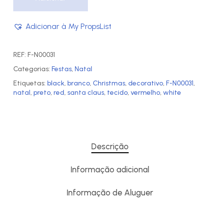
Adicionar à My PropsList
REF:
F-N00031
Categorias:
Festas
,
Natal
Etiquetas:
black
,
branco
,
Christmas
,
decorativo
,
F-N00031
,
natal
,
preto
,
red
,
santa claus
,
tecido
,
vermelho
,
white
Descrição
Informação adicional
Informação de Aluguer