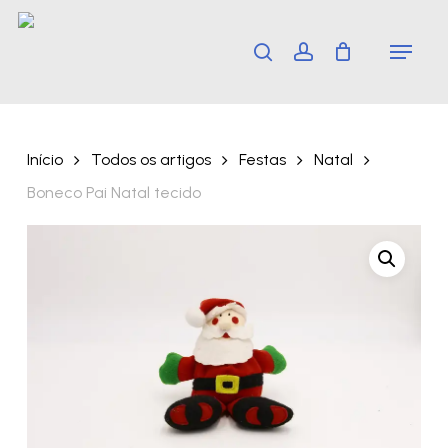
Skip
Menu
search
account
to
main
content
Início
Todos os artigos
Festas
Natal
Boneco Pai Natal tecido