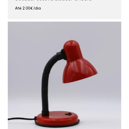
Até
2.00
€
/dia