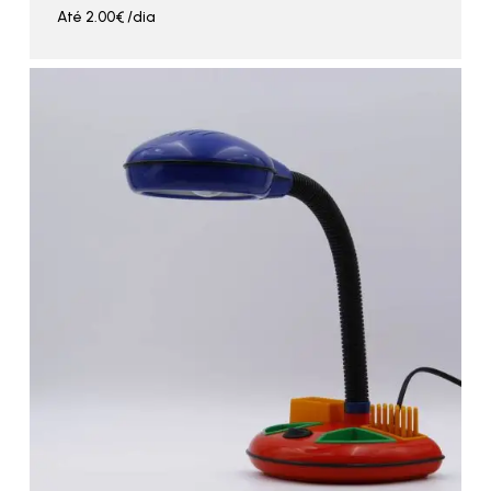
Até
2.00
€
/dia