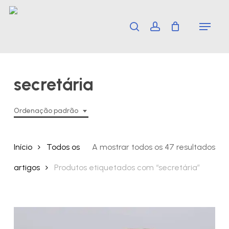
Skip
Menu
search
account
to
main
content
secretária
Ordenação padrão
Início
Todos os
A mostrar todos os 47 resultados
artigos
Produtos etiquetados com “secretária”