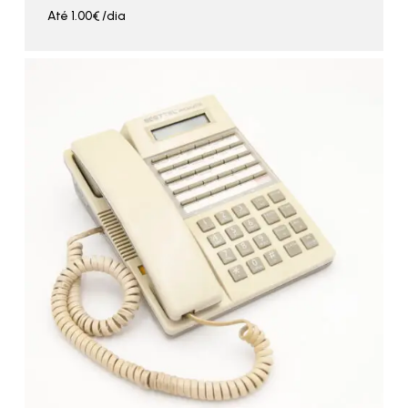
Até
1.00
€
/dia