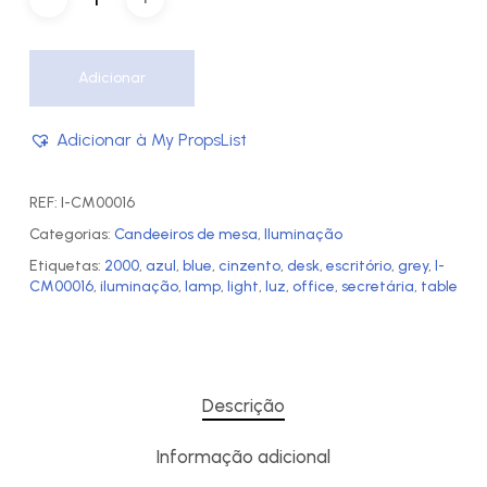
Adicionar
Adicionar à My PropsList
REF:
I-CM00016
Categorias:
Candeeiros de mesa
,
Iluminação
Etiquetas:
2000
,
azul
,
blue
,
cinzento
,
desk
,
escritório
,
grey
,
I-
CM00016
,
iluminação
,
lamp
,
light
,
luz
,
office
,
secretária
,
table
Descrição
Informação adicional