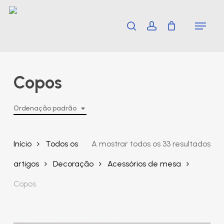
Skip
Menu
search
account
to
main
content
Copos
Ordenação padrão
Início
Todos os
A mostrar todos os 33 resultados
artigos
Decoração
Acessórios de mesa
Copos