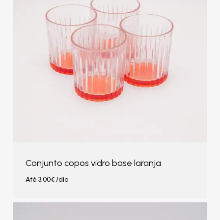
Conjunto copos vidro base laranja
Até
3.00
€
/dia