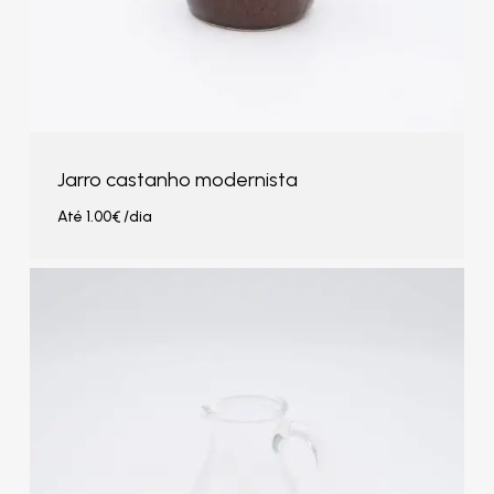
Jarro castanho modernista
Até
1.00
€
/dia