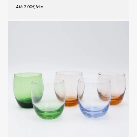
Até
2.00
€
/dia