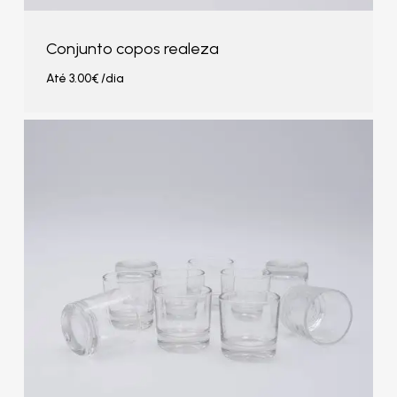
Conjunto copos realeza
Até
3.00
€
/dia