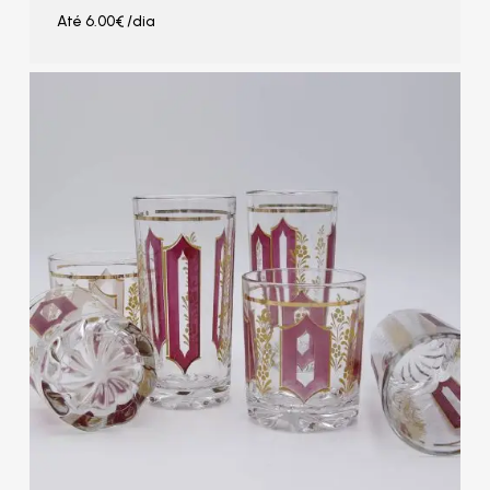
Até
6.00
€
/dia