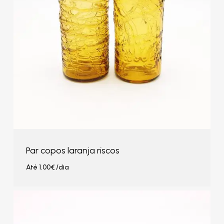
Par copos laranja riscos
Até
1.00
€
/dia