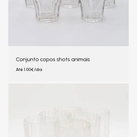
Conjunto copos shots animais
Até
1.00
€
/dia