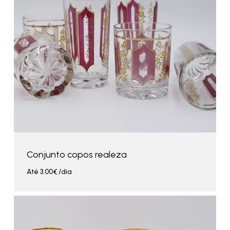
Conjunto copos realeza
Até
3.00
€
/dia