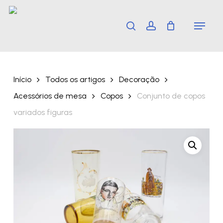
Skip
Menu
search
account
to
main
content
Início
Todos os artigos
Decoração
Acessórios de mesa
Copos
Conjunto de copos
variados figuras