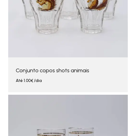
Conjunto copos shots animais
Até
1.00
€
/dia