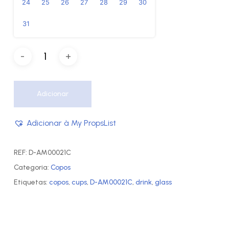
24
25
26
27
28
29
30
31
Adicionar
Adicionar à My PropsList
REF:
D-AM00021C
Categoria:
Copos
Etiquetas:
copos
,
cups
,
D-AM00021C
,
drink
,
glass