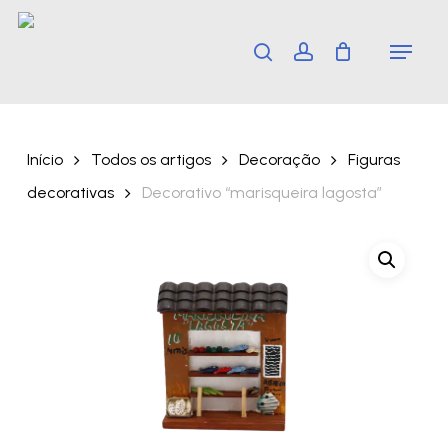
Skip
Menu
search
account
to
main
content
Início
Todos os artigos
Decoração
Figuras
decorativas
Decorativo “marisqueira lagosta”