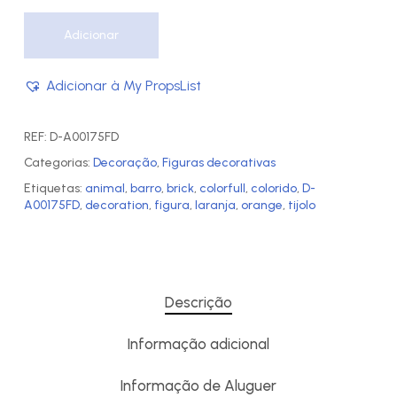
Adicionar
Adicionar à My PropsList
REF:
D-A00175FD
Categorias:
Decoração
,
Figuras decorativas
Etiquetas:
animal
,
barro
,
brick
,
colorfull
,
colorido
,
D-
A00175FD
,
decoration
,
figura
,
laranja
,
orange
,
tijolo
Descrição
Informação adicional
Informação de Aluguer