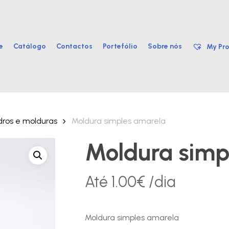
e
Catálogo
Contactos
Portefólio
Sobre nós
My Pro
ros e molduras
Moldura simples amarela
Moldura simp
Até
1.00
€
/dia
Moldura simples amarela