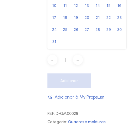
10
11
12
13
14
15
16
17
18
19
20
21
22
23
24
25
26
27
28
29
30
31
Adicionar
Adicionar à My PropsList
REF:
D-QM00028
Categoria:
Quadros e molduras