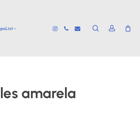
search
account
instagram
phone
email
psList -
les amarela