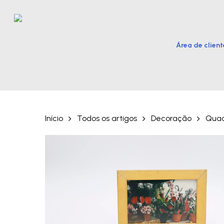
Skip
to
main
Área de client
content
Hit enter to search or ESC to close
Início
Todos os artigos
Decoração
Quad