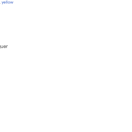
,
yellow
guer