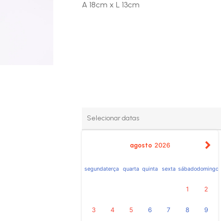
A 18cm x L 13cm
agosto
2026
segunda
terça
quarta
quinta
sexta
sábado
domingo
1
2
3
4
5
6
7
8
9