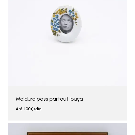
Moldura pass partout louça
Até
1.00
€
/dia