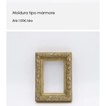
Moldura tipo mármore
Até
1.00
€
/dia