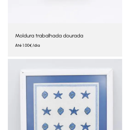
Moldura trabalhada dourada
Até
1.00
€
/dia