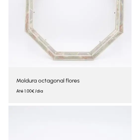
Moldura octagonal flores
Até
1.00
€
/dia