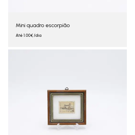
Mini quadro escorpião
Até
1.00
€
/dia