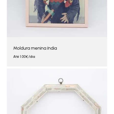
Moldura menina índia
Até
1.00
€
/dia