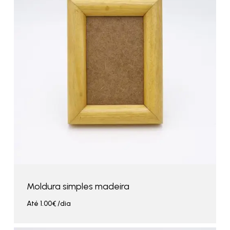
Moldura simples madeira
Até
1.00
€
/dia