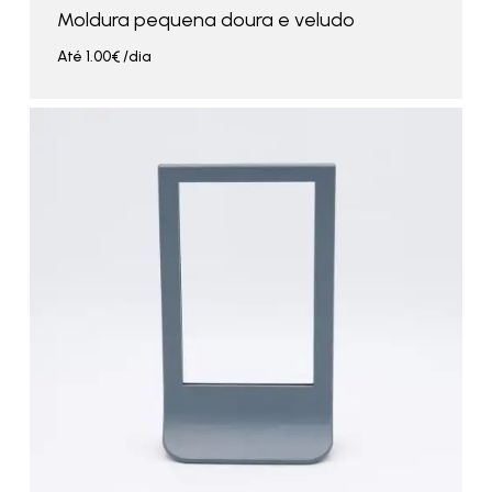
Moldura pequena doura e veludo
Até
1.00
€
/dia