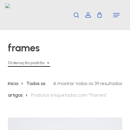
Skip
Menu
search
account
to
main
content
frames
Ordenação padrão
Início
Todos os
A mostrar todos os 39 resultados
artigos
Produtos etiquetados com “frames”