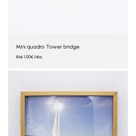
Mini quadro Tower bridge
Até
1.00
€
/dia