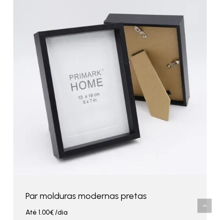
Par molduras modernas pretas
Até
1.00
€
/dia