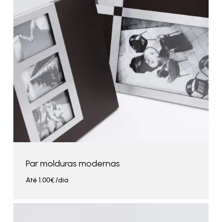
Par molduras modernas
Até
1.00
€
/dia