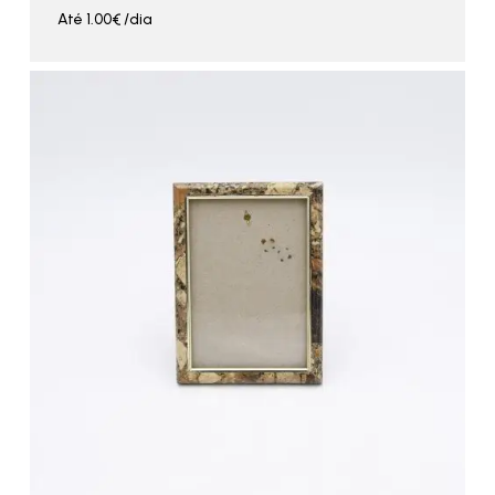
Até
1.00
€
/dia