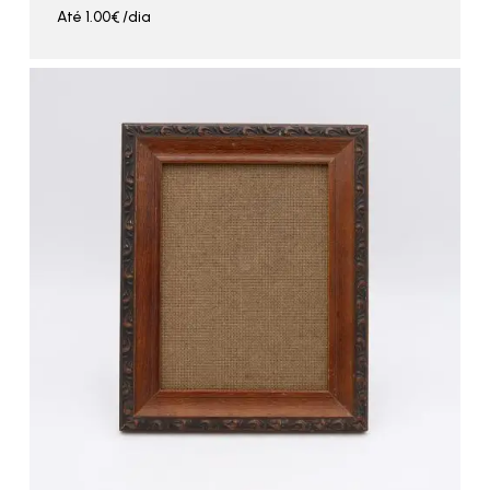
Até
1.00
€
/dia