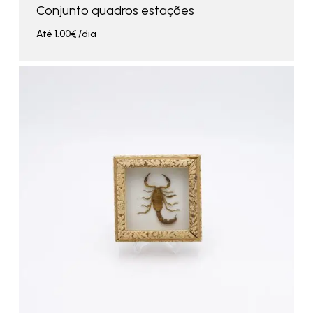
Conjunto quadros estações
Até
1.00
€
/dia