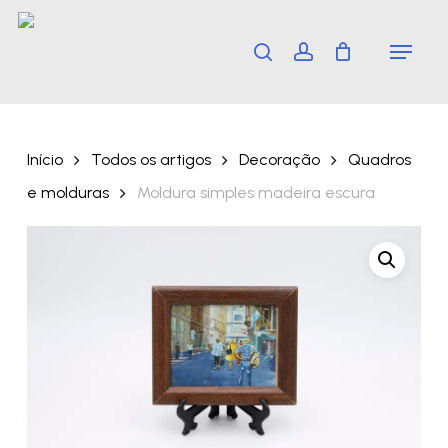
Skip
Menu
search
account
to
main
content
Início
Todos os artigos
Decoração
Quadros
e molduras
Moldura simples madeira escura