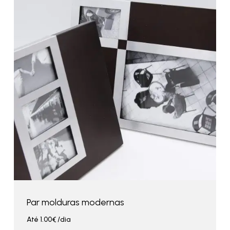
Par molduras modernas
Até
1.00
€
/dia