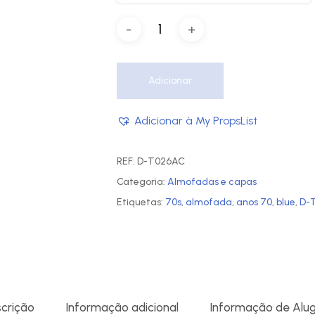
Adicionar
Adicionar à My PropsList
REF:
D-T026AC
Categoria:
Almofadas e capas
Etiquetas:
70s
,
almofada
,
anos 70
,
blue
,
D-
crição
Informação adicional
Informação de Alu