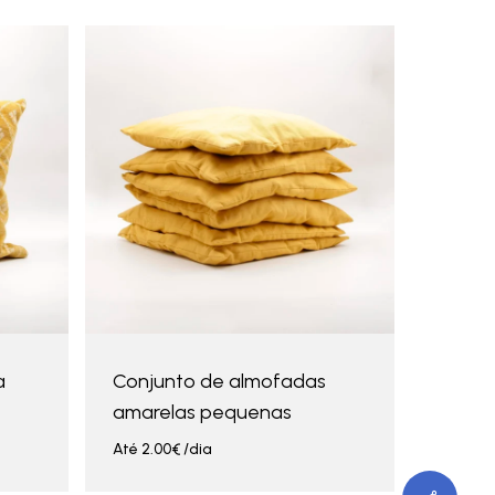
a
Conjunto de almofadas
amarelas pequenas
Até
2.00
€
/dia