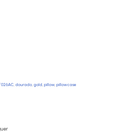
T026AC
,
dourado
,
gold
,
pillow
,
pillowcase
guer