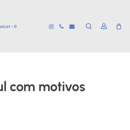
search
account
instagram
phone
email
sList -
0
l com motivos