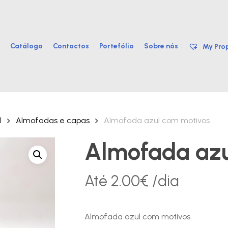
Catálogo
Contactos
Portefólio
Sobre nós
My Prop
l
Almofadas e capas
Almofada azul com motivos
Almofada azu
Até
2.00
€
/dia
Almofada azul com motivos