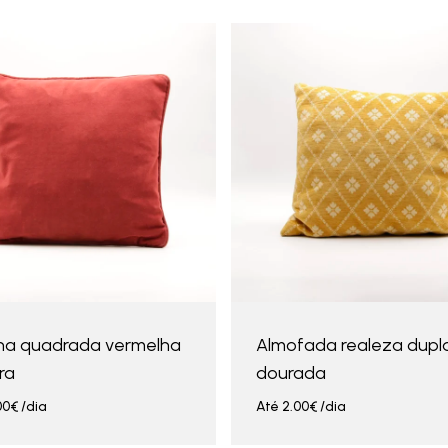
ha quadrada vermelha
Almofada realeza dupl
ra
dourada
00
€
/dia
Até
2.00
€
/dia