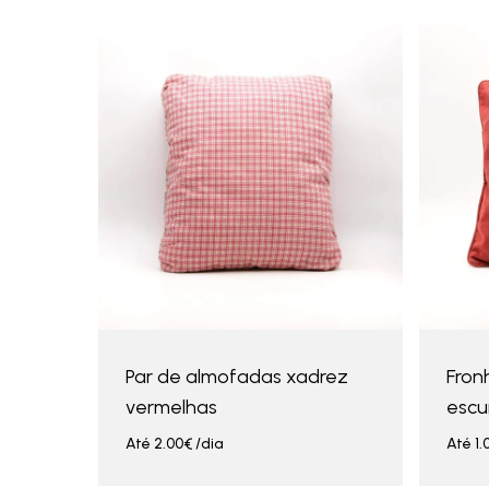
Par de almofadas xadrez
Fron
vermelhas
escu
Até
2.00
€
/dia
Até
1.