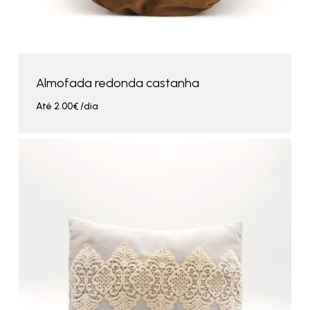
Almofada redonda castanha
Até
2.00
€
/dia