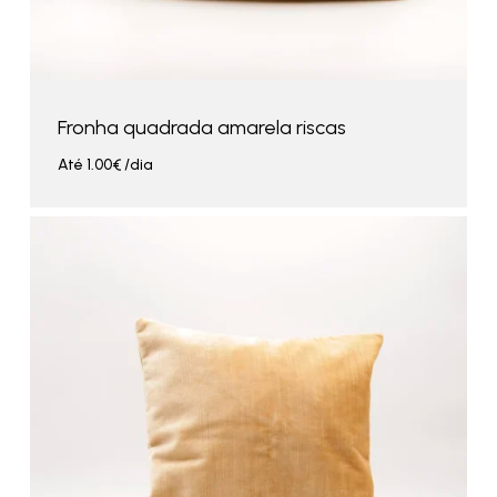
Fronha quadrada amarela riscas
Até
1.00
€
/dia