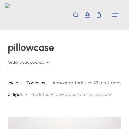
Skip
Menu
search
account
to
main
content
pillowcase
Ordenação padrão
Início
Todos os
A mostrar todos os 23 resultados
artigos
Produtos etiquetados com “pillowcase”