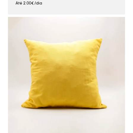
Até
2.00
€
/dia