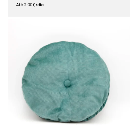
Até
2.00
€
/dia